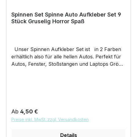
Spinnen Set Spinne Auto Aufkleber Set 9
Stück Gruselig Horror Spaß
Unser Spinnen Aufkleber Set ist in 2 Farben
erhältlich also für alle hellen Autos. Perfekt für
Autos, Fenster, Stoßstangen und Laptops Größe
Set 195x190mm jede Spinne ist etwa 5-6cm groß
jagd euren Freunden einen Schrecken ein indem
Ihr sie unter den Türgriff klebt. unsere
Aufkleber sind: Waschanlagenfest Wetterfest
Witterungs- und Schmutzfest kratzfest farbecht
Hochleistungsfolie 7 Jahre Haltbarkeit
Regulärer Preis:
Ab
4,50 €
Lieferumfang: 1 Aufkleber mit Klebeanleitung
Preise inkl. MwSt. zzgl. Versandkosten
DAS WIRD DEIN NEUER
LIEBLINGSAUFKLEBER. Unser Spinnenset
Details