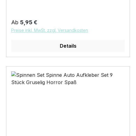
(nachtleuchtend ) Digitaldruck incl.
Übertragungsfolie und Klebeanleitung mit dem
tollen Motiv von Wilsigns
Regulärer Preis:
Ab
5,95 €
Preise inkl. MwSt. zzgl. Versandkosten
Details