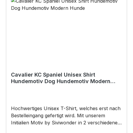
Anlässe wie Vatertag, Geburtstag, oder
Weihnachten; auch für Kurzentschlossene Dank
schneller Lieferung.
Cavalier KC Spaniel Unisex Shirt
Hundemotiv Dog Hundemotiv Modern
Hunde
Hochwertiges Unisex T-Shirt, welches erst nach
Bestelleingang gefertigt wird. Mit unserem
Initialien Motiv by Siviwonder in 2 verschiedenen
Farben. CAVALIER KC SPANIEL King Charles