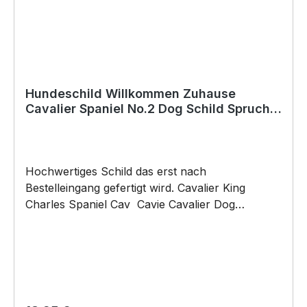
SIVIWONDER und PixieHawkGraphics als
Originelles Geschenk, für viele Anlässe wie
Vatertag, Geburtstag, oder Weihnachten; auch
für Kurzentschlossene Dank schneller Lieferung.
Hundeschild Willkommen Zuhause
Cavalier Spaniel No.2 Dog Schild Spruch
Türschild Warnschild Cavie
Hochwertiges Schild das erst nach
Bestelleingang gefertigt wird. Cavalier King
Charles Spaniel Cav Cavie Cavalier Dog
Willkommen Warnschild Hund Schild by
SIVIWONDER Hochwertige Alu Verbundplatte in
den Maßen 20cm x 14cm x 0,3cm, bedruckt Wir
bedrucken das Schild direkt mit ECO-UV-Tinten
in CMYK dadurch ist die Aluverbundplatte
sowohl für den Innen- als auch für den