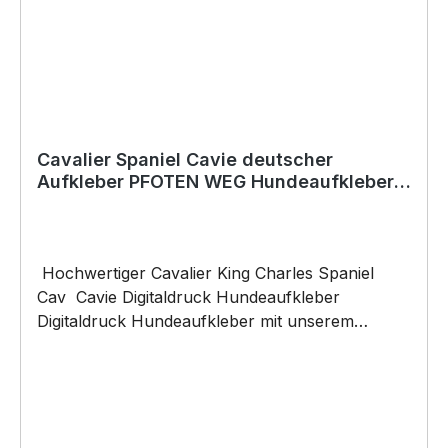
kopiert, vervielfältigt oder verkauft werden.
Cavalier Spaniel Cavie deutscher
Aufkleber PFOTEN WEG Hundeaufkleber
Folie Hund
Hochwertiger Cavalier King Charles Spaniel
Cav Cavie Digitaldruck Hundeaufkleber
Digitaldruck Hundeaufkleber mit unserem
PFOTEN WEG (Hunderasse) IM HECK Motiv
digital gedruckt auf Reflektiv-Folie (reflektiert bei
Dunkelheit) und konturgeschnitten Größe 9cm
Breite hochwertige KFZ-Folie für Außen -
Digitaldruck unsere Aufkleber sind: