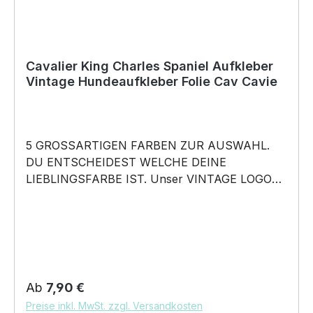
Cavalier King Charles Spaniel Aufkleber
Vintage Hundeaufkleber Folie Cav Cavie
5 GROSSARTIGEN FARBEN ZUR AUSWAHL.
DU ENTSCHEIDEST WELCHE DEINE
LIEBLINGSFARBE IST. Unser VINTAGE LOGO
What happens in the Park, stays in the Park
Aufkleber ist in 5 Farben erhältlich Größe
20cm, 30cm oder 45cm wählbar unsere
Aufkleber sind: Waschanlagenfest Wetterfest
Witterungs- und schmutzfest kratzfest farbecht
Hochleistungsfolie 7 Jahre Haltbarkeit
Regulärer Preis:
Ab
7,90 €
Lieferumfang: 1 Aufkleber mit Klebeanleitung
Preise inkl. MwSt. zzgl. Versandkosten
DAS WIRD DEIN NEUER