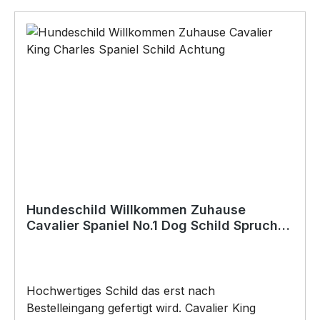
hochwertigen DAMEN T-SHIRT wird das
perfekte Geschenk für viele Anlässe.
BELIEBTESTES MOTIV von SIVIWONDER als
Originelles Geschenk, für viele Anlässe wie
Vatertag, Geburtstag, oder Weihnachten; auch
für Kurzentschlossene Dank schneller Lieferung.
Copyright by Siviwonder. Die Grafik darf weder
kopiert, vervielfältigt oder verkauft werden.
Hundeschild Willkommen Zuhause
Cavalier Spaniel No.1 Dog Schild Spruch
Türschild Warnschild Cavie
Hochwertiges Schild das erst nach
Bestelleingang gefertigt wird. Cavalier King