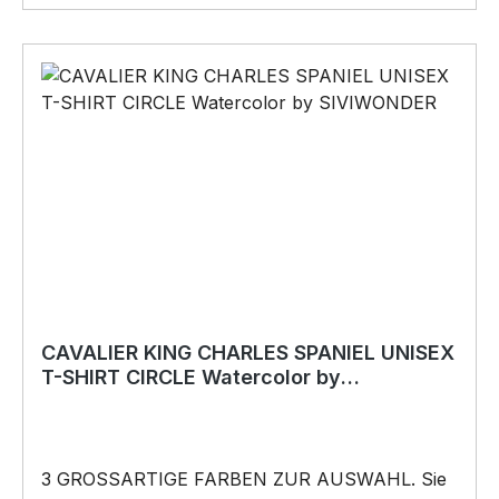
unserem hochwertigen UNISEX T-SHIRT wird
das perfekte Geschenk für viele Anlässe.
BELIEBTESTES MOTIV von SIVIWONDER als
Originelles Geschenk, für viele Anlässe wie
Vatertag, Geburtstag, oder Weihnachten; auch
für Kurzentschlossene Dank schneller Lieferung.
Copyright by Siviwonder. Die Grafik darf weder
kopiert, vervielfältigt oder verkauft werden.
CAVALIER KING CHARLES SPANIEL UNISEX
T-SHIRT CIRCLE Watercolor by
SIVIWONDER
3 GROSSARTIGE FARBEN ZUR AUSWAHL. Sie