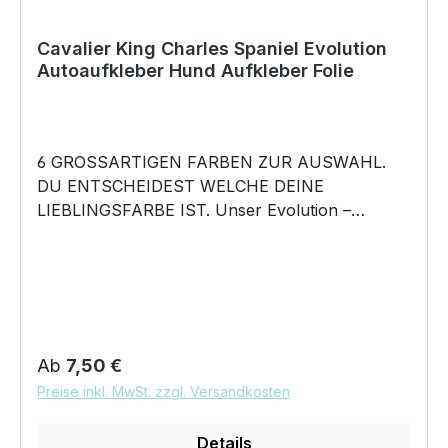
Cavalier King Charles Spaniel Evolution
Autoaufkleber Hund Aufkleber Folie
6 GROSSARTIGEN FARBEN ZUR AUSWAHL.
DU ENTSCHEIDEST WELCHE DEINE
LIEBLINGSFARBE IST. Unser Evolution –
Australian Cavalier King Charles Spaniel Cavie
Cav - Hunde Auto Aufkleber ist in 6 Farben
erhältlich Größe 20cm, 30cm, 45cm, 60cm
Breite wählbar unsere Aufkleber sind:
Waschanlagenfest Wetterfest Witterungs- und
schmutzfest farbecht Hochleistungsfolie 7
Regulärer Preis:
Ab
7,50 €
Jahre Haltbarkeit Lieferumfang: 1 Aufkleber mit
Preise inkl. MwSt. zzgl. Versandkosten
Klebeanleitung DAS WIRD DEIN NEUER
LIEBLINGSAUFKLEBER. BELIEBTESTES
Details