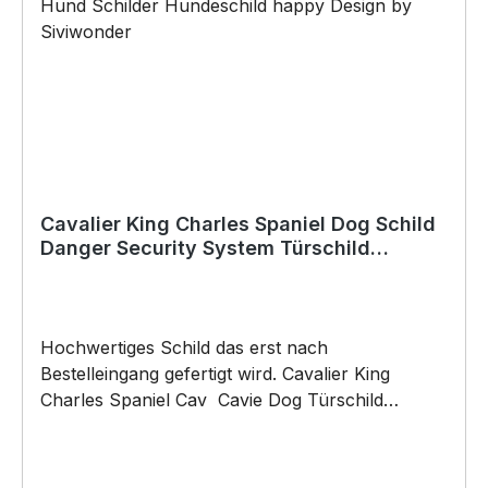
Weihnachten; auch für Kurzentschlossene Dank
schneller Lieferung. Copyright by Siviwonder.
Die Grafik darf weder kopiert, vervielfältigt oder
verkauft werden.
Cavalier King Charles Spaniel Dog Schild
Danger Security System Türschild
Hundeschild Warnschild
Hochwertiges Schild das erst nach
Bestelleingang gefertigt wird. Cavalier King
Charles Spaniel Cav Cavie Dog Türschild
Warnschild Hundeschild Schild by SIVIWONDER
Hochwertige Alu Verbundplatte in den Maßen
20cm x 14cm x 0,3cm, bedruckt Wir bedrucken