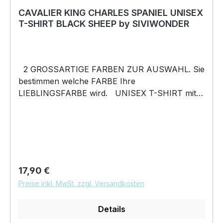
CAVALIER KING CHARLES SPANIEL UNISEX
T-SHIRT BLACK SHEEP by SIVIWONDER
2 GROSSARTIGE FARBEN ZUR AUSWAHL. Sie
bestimmen welche FARBE Ihre
LIEBLINGSFARBE wird. UNISEX T-SHIRT mit
unserem BLACK SHEEP WEIL ER ANDERS IST
Motiv Unisex Shirt: Unsere T-Shirts fallen wie
gewohnt aus – NICHT figurbetont und NICHT
tailliert. Am besten auch nochmal einen Blick auf
die Maßtabelle werfen 185g/m², 100%
ringgesponnene vorgeschrumpfte Baumwolle
Regulärer Preis:
17,90 €
Pflegehinweis: 40°C Maschinenwäsche Und
Preise inkl. MwSt. zzgl. Versandkosten
hier nochmal die Größentabelle DAS WIRD
DEIN NEUES LIEBLINGSSHIRT. Unser
Details
BLACK SHEEP WEIL ER ANDERS IST Motiv auf