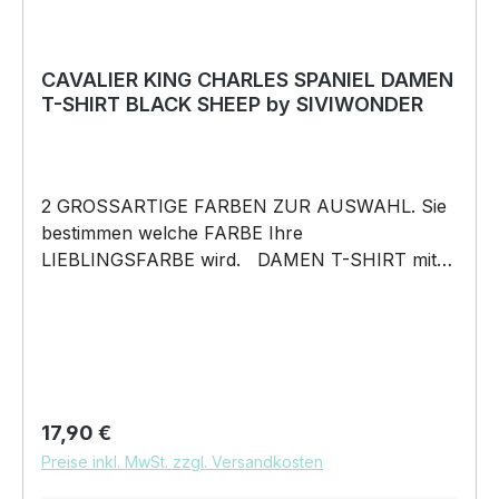
CAVALIER KING CHARLES SPANIEL DAMEN
T-SHIRT BLACK SHEEP by SIVIWONDER
2 GROSSARTIGE FARBEN ZUR AUSWAHL. Sie
bestimmen welche FARBE Ihre
LIEBLINGSFARBE wird. DAMEN T-SHIRT mit
unserem BLACK SHEEP WEIL ER ANDERS IST
Motiv DAMEN Shirt: Unsere T-Shirts fallen wie
gewohnt aus – figurbetont und tailliert
geschnitten. Am besten auch nochmal einen
Blick auf die Maßtabelle werfen 160g/m², 100%
ringgesponnene Baumwolle, Single Jersey
Regulärer Preis:
17,90 €
Pflegehinweis: 40°C Maschinenwäsche Und
Preise inkl. MwSt. zzgl. Versandkosten
hier nochmal die Größentabelle DAS WIRD