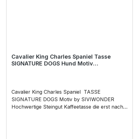
Die Grafik darf weder kopiert, vervielfältigt oder
verkauft werden.
Cavalier King Charles Spaniel Tasse
SIGNATURE DOGS Hund Motiv
Hundemotiv Kaffee
Cavalier King Charles Spaniel TASSE
SIGNATURE DOGS Motiv by SIVIWONDER
Hochwertige Steingut Kaffeetasse die erst nach
Bestelleingang gefertigt wird. Kaffeetasse mit
unseren SIGNATURE DOGS Motiv 375ml
Füllvolumen Maße: Höhe 96mm, Ø 80mm, ca.
320g Henkel und Rand farbig brilliant glänzender