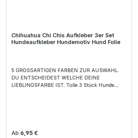
Chihuahua Chi Chis Aufkleber 3er Set
Hundeaufkleber Hundemotiv Hund Folie
5 GROSSARTIGEN FARBEN ZUR AUSWAHL.
DU ENTSCHEIDEST WELCHE DEINE
LIEBLINGSFARBE IST. Tolle 3 Stück Hunde
Aufkleber ♥ Hundemotiv - Chihuahua Chi Chis
Langhaar Motiv Chiwawa dog Schiwawa Hund
- Hundeaufkleber - dieses Hundemotiv bringt die
Hunderasse aufs Auto … für alle Herrchen
Frauchen Hundefreunde und Hundebesitzer • 3
konturgeschnittene Aufkleber mit tollem
Regulärer Preis:
Ab
6,95 €
Hundemotiven. in 5 Farben erhältlich