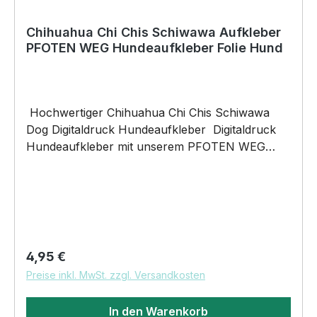
Chihuahua Chi Chis Schiwawa Aufkleber
PFOTEN WEG Hundeaufkleber Folie Hund
Hochwertiger Chihuahua Chi Chis Schiwawa
Dog Digitaldruck Hundeaufkleber Digitaldruck
Hundeaufkleber mit unserem PFOTEN WEG
(Hunderasse) IM HECK Motiv digital gedruckt
auf Reflektiv-Folie (reflektiert bei Dunkelheit) und
konturgeschnitten Größe 9cm Breite
hochwertige KFZ-Folie für Außen - Digitaldruck
unsere Aufkleber sind: Waschanlagenfest
Wetterfest Witterungs- und schmutzfest
Regulärer Preis:
4,95 €
kratzfest farbecht (UV-Beständig) laminiert
Preise inkl. MwSt. zzgl. Versandkosten
Lieferumfang: 1 Aufkleber DAS WIRD DEIN
NEUER LIEBLINGSAUFKLEBER. Unser
In den Warenkorb
PFOTEN WEG (Hunderasse) IM HECK Motiv