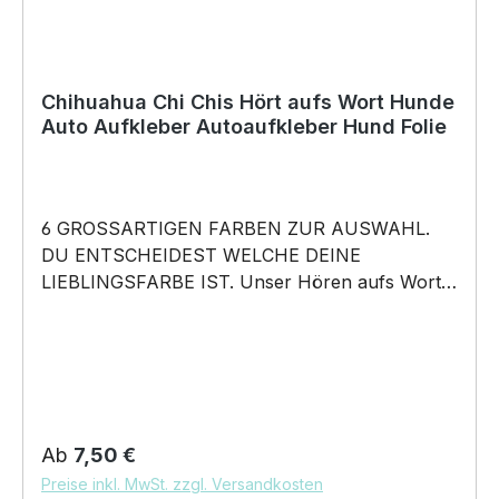
Chihuahua Chi Chis Hört aufs Wort Hunde
Auto Aufkleber Autoaufkleber Hund Folie
6 GROSSARTIGEN FARBEN ZUR AUSWAHL.
DU ENTSCHEIDEST WELCHE DEINE
LIEBLINGSFARBE IST. Unser Hören aufs Wort –
Chihuahua Chi Chis Langhaar Motiv Chiwawa
dog Schiwawa Dog- Hunde Auto Aufkleber ist
in 6 Farben erhältlich Größe 20cm, 30cm, 45cm,
60cm Breite wählbar unsere Aufkleber sind:
Waschanlagenfest Wetterfest Witterungs- und
schmutzfest farbecht Hochleistungsfolie 7
Regulärer Preis:
Ab
7,50 €
Jahre Haltbarkeit Lieferumfang: 1 Aufkleber mit
Preise inkl. MwSt. zzgl. Versandkosten
Klebeanleitung DAS WIRD DEIN NEUER