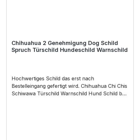
Weihnachten; auch für Kurzentschlossene Dank
schneller Lieferung.
Chihuahua 2 Genehmigung Dog Schild
Spruch Türschild Hundeschild Warnschild
Hochwertiges Schild das erst nach
Bestelleingang gefertigt wird. Chihuahua Chi Chis
Schiwawa Türschild Warnschild Hund Schild by
SIVIWONDER Hochwertige Alu Verbundplatte in
den Maßen 20cm x 14cm x 0,3cm, bedruckt Wir
bedrucken das Schild direkt mit ECO-UV-Tinten
in CMYK dadurch ist die Aluverbundplatte
sowohl für den Innen- als auch für den
Außenbereich bestens geeignet.Material /