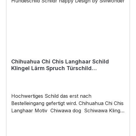
Copyright by Siviwonder. Die Grafik darf weder
kopiert, vervielfältigt oder verkauft werden.
Chihuahua Chi Chis Langhaar Schild
Klingel Lärm Spruch Türschild
Hundeschild Fun cool Design
Hochwertiges Schild das erst nach
Bestelleingang gefertigt wird. Chihuahua Chi Chis
Langhaar Motiv Chiwawa dog Schiwawa Klingel
Türschild Warnschild Hundeschild Hund Schild
by SIVIWONDER Hochwertige Alu
Verbundplatte in den Maßen 40cm x 10cm x