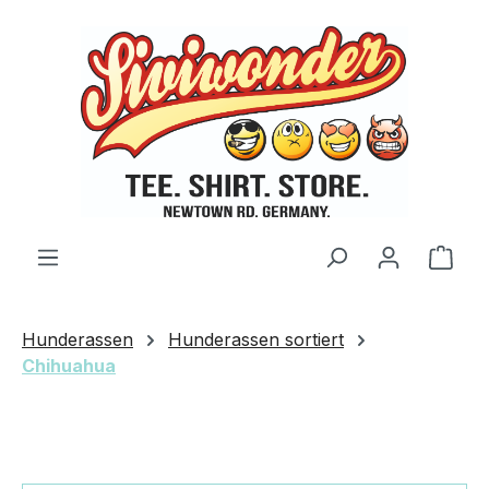
Zum Hauptinhalt springen
Ware
Hunderassen
Hunderassen sortiert
Chihuahua