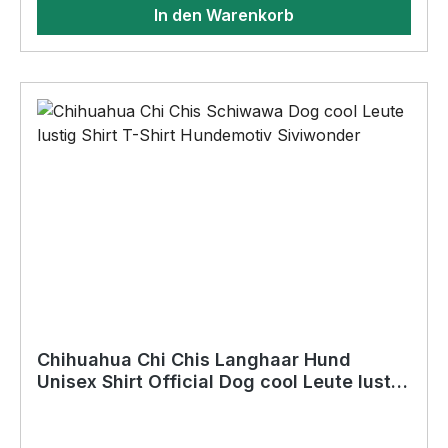
In den Warenkorb
BELIEBTESTES MOTIV von SIVIWONDER als
Originelles Geschenk, für viele Anlässe wie
Vatertag, Geburtstag, oder Weihnachten; auch
für Kurzentschlossene Dank schneller Lieferung.
Chihuahua Chi Chis Langhaar Hund
Unisex Shirt Official Dog cool Leute lustig
Hundemotiv Shirt