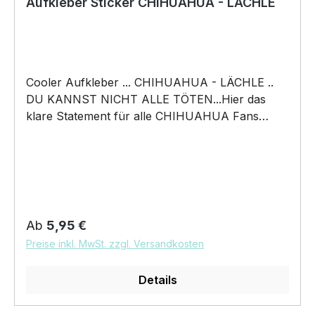
Aufkleber Sticker CHIHUAHUA - LÄCHLE
Cooler Aufkleber ... CHIHUAHUA - LÄCHLE ..
DU KANNST NICHT ALLE TÖTEN...Hier das
klare Statement für alle CHIHUAHUA Fans
Hochwertiger konturgeschnittener Aufkleber
Größen: (Breite x Höhe) ca. 11,5 x 12 cm ca. 18 x
20 cm Ausführungen: Digitaldruck auf weißer
Folie Digitaldruck auf Reflective / Reflektierender
Folie (nachtleuchtend ) Digitaldruck incl.
Übertragungsfolie und Klebeanleitung mit dem
Regulärer Preis:
Ab
5,95 €
tollen Motiv von Wilsigns
Preise inkl. MwSt. zzgl. Versandkosten
Details