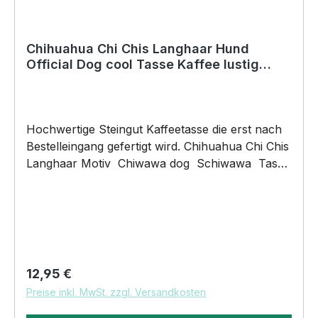
Chihuahua Chi Chis Langhaar Hund
Official Dog cool Tasse Kaffee lustig
Kaffeebecher happy Design
Hochwertige Steingut Kaffeetasse die erst nach
Bestelleingang gefertigt wird. Chihuahua Chi Chis
Langhaar Motiv Chiwawa dog Schiwawa Tasse
Official Dog of the coolest people on the Planet
by SIVIWONDER 375ml Füllvolumen Maße:
Höhe 96mm, Ø 80mm, ca. 320g Henkel und
Rand farbig brilliant glänzender Aufdruck
spülmaschinenfest für alle begeisterten
Kaffeetrinker DAS WIRD DEINE NEUE
Regulärer Preis:
12,95 €
LIEBLINGSTASSE. UnserOfficial Dog Motiv auf
Preise inkl. MwSt. zzgl. Versandkosten
unsere hochwertigen Steingut Keramik Tassen
wird das perfekte Geschenk für viele Anlässe.