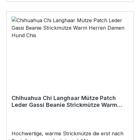
Karabinerhaken Fassungsvermögen: 2 Ltr Maße:
37 x 15 x 10 cm Stickerei auf der Vorderseite
DAS WIRD DEIN NEUER LIEBLINGSBEUTEL.
DER KNALLER-NEU Trendige und nützliche
Gürtel Tasche passend zum nächsten
Hundetraining oder Gassigang. BELIEBTESTES
MOTIV von SIVIWONDER als Originelles
Geschenk, für viele Anlässe wie Vatertag,
Geburtstag, oder Weihnachten; auch für
Kurzentschlossene Dank schneller Lieferung.
Copyright by Siviwonder. Die Grafik darf weder
kopiert, vervielfältigt oder verkauft werden.
Chihuahua Chi Langhaar Mütze Patch
Leder Gassi Beanie Strickmütze Warm
Herren Damen Hund Chis
Hochwertige, warme Strickmütze die erst nach