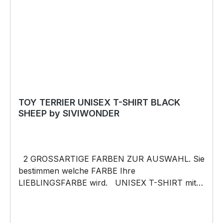
schneller Lieferung.
TOY TERRIER UNISEX T-SHIRT BLACK
SHEEP by SIVIWONDER
2 GROSSARTIGE FARBEN ZUR AUSWAHL. Sie
bestimmen welche FARBE Ihre
LIEBLINGSFARBE wird. UNISEX T-SHIRT mit
unserem BLACK SHEEP WEIL ER ANDERS IST
Motiv Unisex Shirt: Unsere T-Shirts fallen wie
gewohnt aus – NICHT figurbetont und NICHT