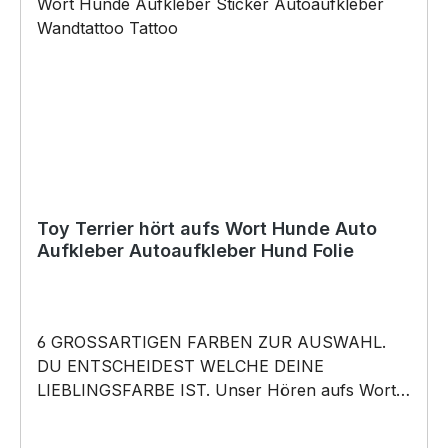
Vatertag, Geburtstag, oder Weihnachten; auch
für Kurzentschlossene Dank schneller Lieferung.
Copyright by Siviwonder. Die Grafik darf weder
kopiert, vervielfältigt oder verkauft werden.
Toy Terrier hört aufs Wort Hunde Auto
Aufkleber Autoaufkleber Hund Folie
6 GROSSARTIGEN FARBEN ZUR AUSWAHL.
DU ENTSCHEIDEST WELCHE DEINE
LIEBLINGSFARBE IST. Unser Hören aufs Wort –
Toy Terrier Manchester English - Hunde Auto
Aufkleber ist in 6 Farben erhältlich Größe 20cm,