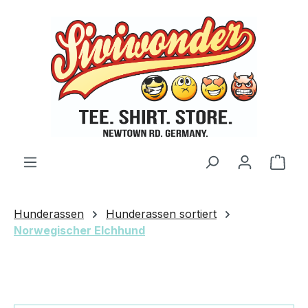
Zum Hauptinhalt springen
Ware
Hunderassen
Hunderassen sortiert
Norwegischer Elchhund