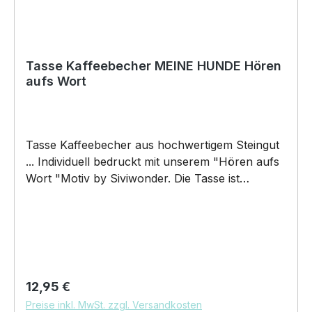
Tasse Kaffeebecher MEINE HUNDE Hören
aufs Wort
Tasse Kaffeebecher aus hochwertigem Steingut
... Individuell bedruckt mit unserem "Hören aufs
Wort "Motiv by Siviwonder. Die Tasse ist
beidseitig mit diesem Motiv bedruckt. Jede
Tasse wird nach Bestelleingang individuell
bedruckt! KEINE LAGERWARE!!! hochwertiges
Steingut (weiß lasiert) Henkel und Rand farbig
(schwarz) Maße: Höhe 96 mm, Ø 80 mm, ca.
320 g 375 ml Füllvolumen brilliant glänzender
Regulärer Preis:
12,95 €
Aufdruck, spülmaschinenfest Copyright by
Preise inkl. MwSt. zzgl. Versandkosten
Siviwonder. Die Grafik darf weder kopiert,