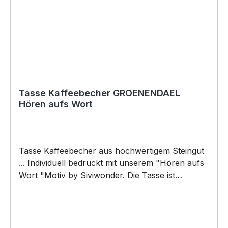
Copyright by Siviwonder. Die Grafik darf weder
kopiert, vervielfältigt oder verkauft werden.
Tasse Kaffeebecher GROENENDAEL
Hören aufs Wort
Tasse Kaffeebecher aus hochwertigem Steingut
... Individuell bedruckt mit unserem "Hören aufs
Wort "Motiv by Siviwonder. Die Tasse ist
beidseitig mit diesem Motiv bedruckt. Jede
Tasse wird nach Bestelleingang individuell
bedruckt! KEINE LAGERWARE!!! hochwertiges
Steingut (weiß lasiert) Henkel und Rand farbig