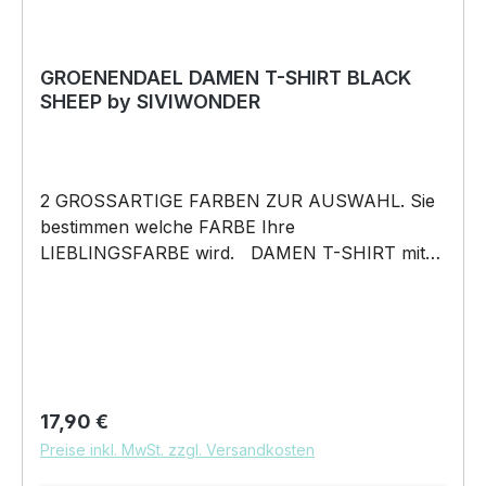
GROENENDAEL DAMEN T-SHIRT BLACK
SHEEP by SIVIWONDER
2 GROSSARTIGE FARBEN ZUR AUSWAHL. Sie
bestimmen welche FARBE Ihre
LIEBLINGSFARBE wird. DAMEN T-SHIRT mit
unserem BLACK SHEEP WEIL ER ANDERS IST
Motiv DAMEN Shirt: Unsere T-Shirts fallen wie
gewohnt aus – figurbetont und tailliert
geschnitten. Am besten auch nochmal einen
Blick auf die Maßtabelle werfen 160g/m², 100%
ringgesponnene Baumwolle, Single Jersey
Regulärer Preis:
17,90 €
Pflegehinweis: 40°C Maschinenwäsche Und
Preise inkl. MwSt. zzgl. Versandkosten
hier nochmal die Größentabelle DAS WIRD