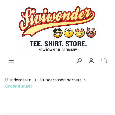
Zum Hauptinhalt springen
Ware
Hunderassen
Hunderassen sortiert
Groenendael