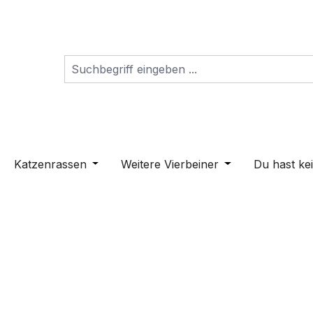
s Dropdown der Kategorie Schilder
ne oder Schließe das Dropdown der Kategorie Hunderass
Katzenrassen
Öffne oder Schließe das Dropdown der K
Weitere Vierbeiner
Öffne oder Schli
Du hast ke