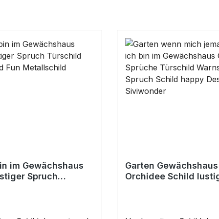
bin im Gewächshaus
Garten Gewächshaus
ustiger Spruch
Orchidee Schild lusti
d Warnschild Fun
Spruch Türschild War
hild
Fun Metallschild