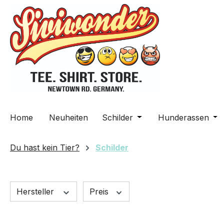
m Hauptinhalt springen
Zur Suche springen
Zur Hauptnavigation springen
Home
Neuheiten
Schilder
Öffne oder Schließe da
Hunderassen
Öff
Du hast kein Tier?
Schilder
Hersteller
Preis