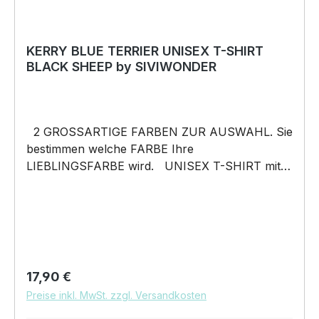
KERRY BLUE TERRIER UNISEX T-SHIRT
BLACK SHEEP by SIVIWONDER
2 GROSSARTIGE FARBEN ZUR AUSWAHL. Sie
bestimmen welche FARBE Ihre
LIEBLINGSFARBE wird. UNISEX T-SHIRT mit
unserem BLACK SHEEP WEIL ER ANDERS IST
Motiv Unisex Shirt: Unsere T-Shirts fallen wie
gewohnt aus – NICHT figurbetont und NICHT
tailliert. Am besten auch nochmal einen Blick auf
die Maßtabelle werfen 185g/m², 100%
ringgesponnene vorgeschrumpfte Baumwolle
Regulärer Preis:
17,90 €
Pflegehinweis: 40°C Maschinenwäsche Und
Preise inkl. MwSt. zzgl. Versandkosten
hier nochmal die Größentabelle DAS WIRD