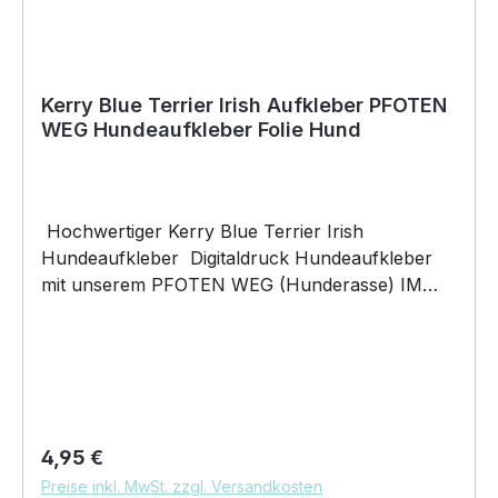
Kerry Blue Terrier Irish Aufkleber PFOTEN
WEG Hundeaufkleber Folie Hund
Hochwertiger Kerry Blue Terrier Irish
Hundeaufkleber Digitaldruck Hundeaufkleber
mit unserem PFOTEN WEG (Hunderasse) IM
HECK Motiv digital gedruckt auf Reflektiv-Folie
(reflektiert bei Dunkelheit) und
konturgeschnitten Größe 9cm Breite
hochwertige KFZ-Folie für Außen - Digitaldruck
unsere Aufkleber sind: Waschanlagenfest
Wetterfest Witterungs- und schmutzfest
Regulärer Preis:
4,95 €
kratzfest farbecht (UV-Beständig) laminiert
Preise inkl. MwSt. zzgl. Versandkosten
Lieferumfang: 1 Aufkleber DAS WIRD DEIN