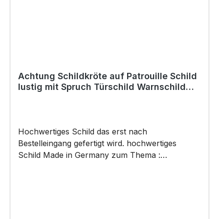
Anlässe wie Vatertag, Geburtstag, oder
Weihnachten; auch für Kurzentschlossene Dank
schneller Lieferung.
Achtung Schildkröte auf Patrouille Schild
lustig mit Spruch Türschild Warnschild
Fun Metallschild
Hochwertiges Schild das erst nach
Bestelleingang gefertigt wird. hochwertiges
Schild Made in Germany zum Thema :
Schildkröte auf Patrouille . Türschild
Warnschild Schild by SIVIWONDER
Hochwertige Alu Verbundplatte in den Maßen
20cm x 14cm x 0,3cm, bedruckt Wir bedrucken
das Schild direkt mit ECO-UV-Tinten in CMYK