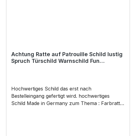
SIVIWONDER als Originelles Geschenk, für viele
Anlässe wie Vatertag, Geburtstag, oder
Weihnachten; auch für Kurzentschlossene Dank
schneller Lieferung.
Achtung Ratte auf Patrouille Schild lustig
Spruch Türschild Warnschild Fun
Metallschild
Hochwertiges Schild das erst nach
Bestelleingang gefertigt wird. hochwertiges
Schild Made in Germany zum Thema : Farbratte
auf Patrouille . Türschild Warnschild Schild by
SIVIWONDER Hochwertige Alu Verbundplatte in
den Maßen 20cm x 14cm x 0,3cm, bedruckt Wir
bedrucken das Schild direkt mit ECO-UV-Tinten