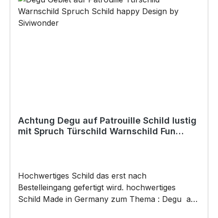
Baukleber)•Schrauben / Kabelbinder
(Bohrungen können nachträglich angebracht
werden) BELIEBTESTES MOTIV von
SIVIWONDER als Originelles Geschenk, für viele
Anlässe wie Vatertag, Geburtstag, oder
Weihnachten; auch für Kurzentschlossene Dank
schneller Lieferung.
Achtung Degu auf Patrouille Schild lustig
mit Spruch Türschild Warnschild Fun
Metallschild
Hochwertiges Schild das erst nach
Bestelleingang gefertigt wird. hochwertiges
Schild Made in Germany zum Thema : Degu auf
Patrouille . Türschild Warnschild Schild by