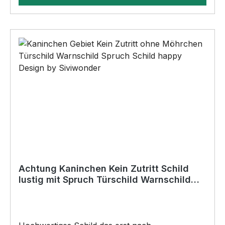
AußenbereichAnbringungsmöglichkeiten (nicht
im Lieferumfang enthalten):•Kleben
(Doppelseitiges Klebeband, Silikon,
Baukleber)•Schrauben / Kabelbinder
(Bohrungen können nachträglich angebracht
werden) BELIEBTESTES MOTIV von
SIVIWONDER als Originelles Geschenk, für viele
Anlässe wie Vatertag, Geburtstag, oder
Weihnachten; auch für Kurzentschlossene Dank
schneller Lieferung.
Achtung Kaninchen Kein Zutritt Schild
lustig mit Spruch Türschild Warnschild
Fun Metallschild