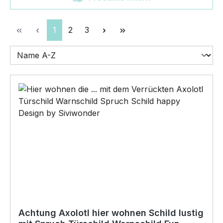
Seite
Seite
Seite
1
2
3
Achtung Axolotl hier wohnen Schild lustig