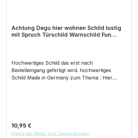
Achtung Degu hier wohnen Schild lustig
mit Spruch Türschild Warnschild Fun
Metallschild
Hochwertiges Schild das erst nach
Bestelleingang gefertigt wird. hochwertiges
Schild Made in Germany zum Thema : Hier
wohnen die ... mit dem Verrückten Degu .
Türschild Warnschild Schild by SIVIWONDER
Hochwertige Alu Verbundplatte in den Maßen
20cm x 14cm x 0,3cm, bedruckt Wir bedrucken
das Schild direkt mit ECO-UV-Tinten in CMYK
dadurch ist die Aluverbundplatte sowohl für den
Regulärer Preis:
10,95 €
Innen- als auch für den Außenbereich bestens
Preise inkl. MwSt. zzgl. Versandkosten
geeignet.Material / Verarbeitung / Einsatzgebiete