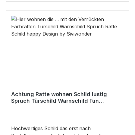
im Lieferumfang enthalten):•Kleben
(Doppelseitiges Klebeband, Silikon,
Baukleber)•Schrauben / Kabelbinder
(Bohrungen können nachträglich angebracht
werden) BELIEBTESTES MOTIV von
SIVIWONDER als Originelles Geschenk, für viele
Anlässe wie Vatertag, Geburtstag, oder
Weihnachten; auch für Kurzentschlossene Dank
schneller Lieferung.
Achtung Ratte wohnen Schild lustig
Spruch Türschild Warnschild Fun
Metallschild Farbratte
Hochwertiges Schild das erst nach