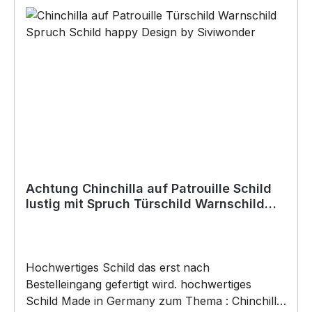
(Doppelseitiges Klebeband, Silikon,
Baukleber)•Schrauben / Kabelbinder
(Bohrungen können nachträglich angebracht
werden) BELIEBTESTES MOTIV von
SIVIWONDER als Originelles Geschenk, für viele
Anlässe wie Vatertag, Geburtstag, oder
Weihnachten; auch für Kurzentschlossene Dank
schneller Lieferung.
Achtung Chinchilla auf Patrouille Schild
lustig mit Spruch Türschild Warnschild
Fun Metallschild
Hochwertiges Schild das erst nach
Bestelleingang gefertigt wird. hochwertiges
Schild Made in Germany zum Thema : Chinchilla