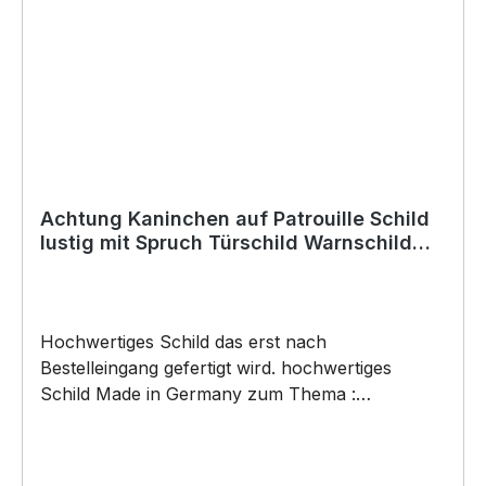
werden) BELIEBTESTES MOTIV von
SIVIWONDER als Originelles Geschenk, für viele
Anlässe wie Vatertag, Geburtstag, oder
Weihnachten; auch für Kurzentschlossene Dank
schneller Lieferung.
Achtung Kaninchen auf Patrouille Schild
lustig mit Spruch Türschild Warnschild
Fun Metallschild
Hochwertiges Schild das erst nach
Bestelleingang gefertigt wird. hochwertiges
Schild Made in Germany zum Thema :
Kaninchen auf Patrouille . Türschild Warnschild
Schild by SIVIWONDER Hochwertige Alu
Verbundplatte in den Maßen 20cm x 14cm x