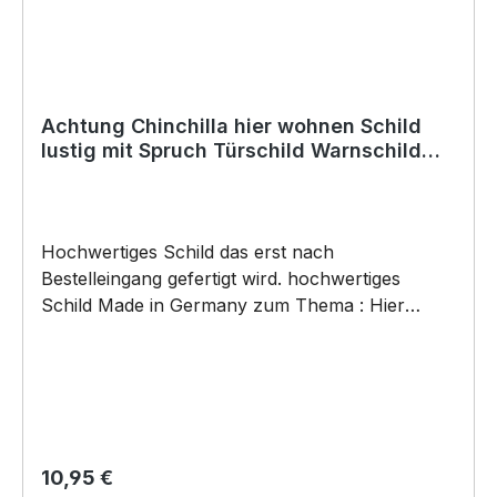
schneller Lieferung.
Achtung Chinchilla hier wohnen Schild
lustig mit Spruch Türschild Warnschild
Fun Metallschild
Hochwertiges Schild das erst nach
Bestelleingang gefertigt wird. hochwertiges
Schild Made in Germany zum Thema : Hier
wohnen die ... mit dem Verrückten Chinchilla .
Türschild Warnschild Schild by SIVIWONDER
Hochwertige Alu Verbundplatte in den Maßen
20cm x 14cm x 0,3cm, bedruckt Wir bedrucken
das Schild direkt mit ECO-UV-Tinten in CMYK
dadurch ist die Aluverbundplatte sowohl für den
Regulärer Preis:
10,95 €
Innen- als auch für den Außenbereich bestens