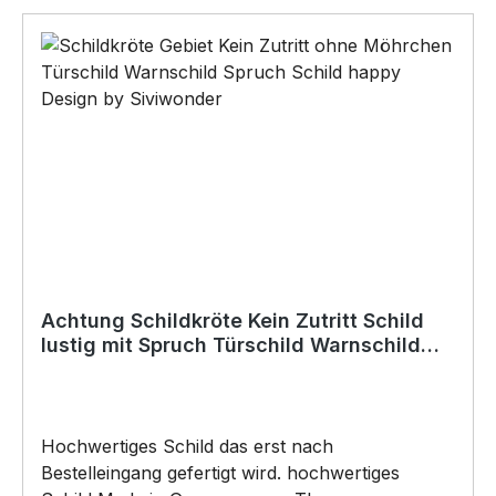
(Doppelseitiges Klebeband, Silikon,
Baukleber)•Schrauben / Kabelbinder
(Bohrungen können nachträglich angebracht
werden) BELIEBTESTES MOTIV von
SIVIWONDER als Originelles Geschenk, für viele
Anlässe wie Vatertag, Geburtstag, oder
Weihnachten; auch für Kurzentschlossene Dank
schneller Lieferung.
Achtung Schildkröte Kein Zutritt Schild
lustig mit Spruch Türschild Warnschild
Fun Metallschild
Hochwertiges Schild das erst nach
Bestelleingang gefertigt wird. hochwertiges