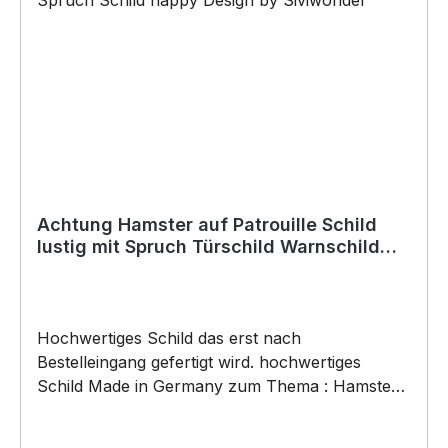
(Bohrungen können nachträglich angebracht
werden) BELIEBTESTES MOTIV von
SIVIWONDER als Originelles Geschenk, für viele
Anlässe wie Vatertag, Geburtstag, oder
Weihnachten; auch für Kurzentschlossene Dank
schneller Lieferung.
Achtung Hamster auf Patrouille Schild
lustig mit Spruch Türschild Warnschild
Fun Metallschild
Hochwertiges Schild das erst nach
Bestelleingang gefertigt wird. hochwertiges
Schild Made in Germany zum Thema : Hamster
auf Patrouille . Türschild Warnschild Schild by
SIVIWONDER Hochwertige Alu Verbundplatte in