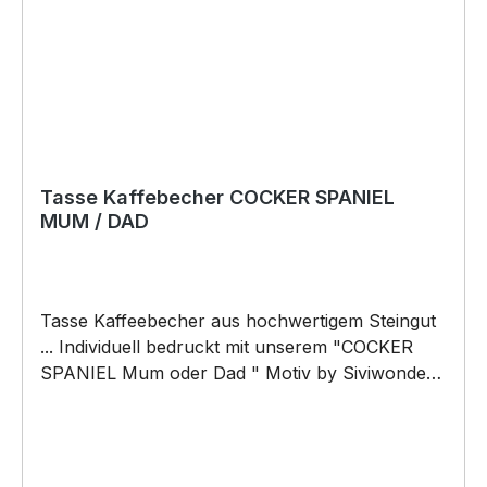
Tasse Kaffebecher COCKER SPANIEL
MUM / DAD
Tasse Kaffeebecher aus hochwertigem Steingut
... Individuell bedruckt mit unserem "COCKER
SPANIEL Mum oder Dad " Motiv by Siviwonder.
Die Tasse ist beidseitig mit diesem Motiv
bedruckt. Jede Tasse wird nach Bestelleingang
individuell bedruckt! KEINE LAGERWARE!!!
hochwertiges Steingut (weiß lasiert) Henkel und