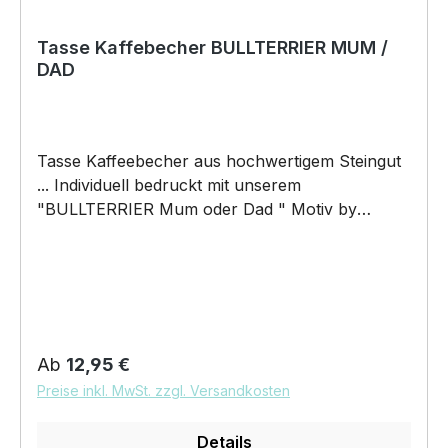
Tasse Kaffebecher BULLTERRIER MUM /
DAD
Tasse Kaffeebecher aus hochwertigem Steingut
... Individuell bedruckt mit unserem
"BULLTERRIER Mum oder Dad " Motiv by
Siviwonder. Die Tasse ist beidseitig mit diesem
Motiv bedruckt. Jede Tasse wird nach
Bestelleingang individuell bedruckt! KEINE
LAGERWARE!!! hochwertiges Steingut (weiß
lasiert) Henkel und Rand farbig - weiß/orange
Maße: Höhe 96 mm, Ø 80 mm, ca. 320 g 375 ml
Regulärer Preis:
Ab
12,95 €
Füllvolumen brilliant glänzender Aufdruck,
Preise inkl. MwSt. zzgl. Versandkosten
spülmaschinenfest Copyright by Siviwonder. Die
Grafik darf weder kopiert, vervielfältigt oder
Details