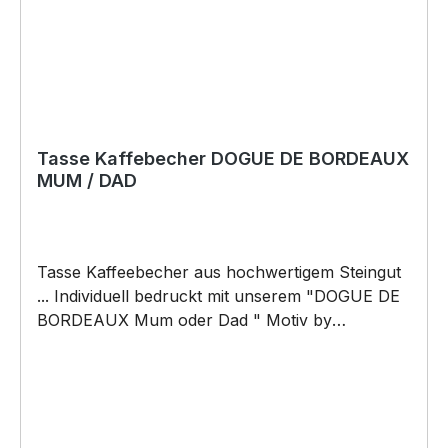
Tasse Kaffebecher DOGUE DE BORDEAUX
MUM / DAD
Tasse Kaffeebecher aus hochwertigem Steingut
... Individuell bedruckt mit unserem "DOGUE DE
BORDEAUX Mum oder Dad " Motiv by
Siviwonder. Die Tasse ist beidseitig mit diesem
Motiv bedruckt. Jede Tasse wird nach
Bestelleingang individuell bedruckt! KEINE
LAGERWARE!!! hochwertiges Steingut (weiß
lasiert) Henkel und Rand farbig - weiß/orange