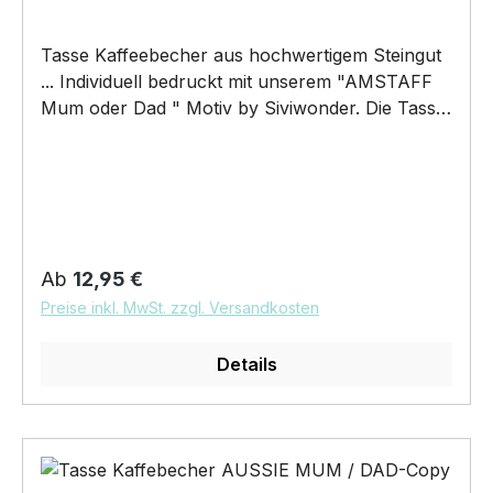
Tasse Kaffeebecher aus hochwertigem Steingut
... Individuell bedruckt mit unserem "AMSTAFF
Mum oder Dad " Motiv by Siviwonder. Die Tasse
ist beidseitig mit diesem Motiv bedruckt. Jede
Tasse wird nach Bestelleingang individuell
bedruckt! KEINE LAGERWARE!!! hochwertiges
Steingut (weiß lasiert) Henkel und Rand farbig -
weiß/orange Maße: Höhe 96 mm, Ø 80 mm, ca.
320 g 375 ml Füllvolumen brilliant glänzender
Regulärer Preis:
Ab
12,95 €
Aufdruck, spülmaschinenfest Copyright by
Preise inkl. MwSt. zzgl. Versandkosten
Siviwonder. Die Grafik darf weder kopiert,
vervielfältigt oder verkauft werden
Details