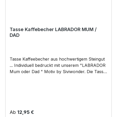
Tasse Kaffebecher LABRADOR MUM /
DAD
Tasse Kaffeebecher aus hochwertigem Steingut
... Individuell bedruckt mit unserem "LABRADOR
Mum oder Dad " Motiv by Siviwonder. Die Tasse
ist beidseitig mit diesem Motiv bedruckt. Jede
Tasse wird nach Bestelleingang individuell
bedruckt! KEINE LAGERWARE!!! hochwertiges
Steingut (weiß lasiert) Henkel und Rand farbig -
weiß/orange Maße: Höhe 96 mm, Ø 80 mm, ca.
320 g 375 ml Füllvolumen brilliant glänzender
Regulärer Preis:
Ab
12,95 €
Aufdruck, spülmaschinenfest Copyright by