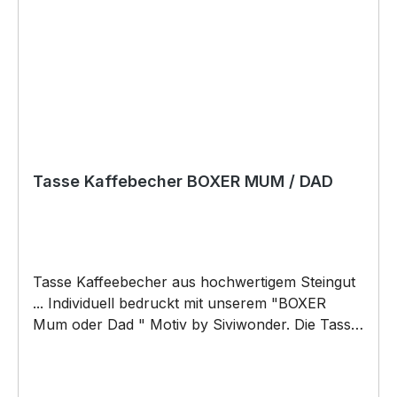
Tasse Kaffebecher BOXER MUM / DAD
Tasse Kaffeebecher aus hochwertigem Steingut
... Individuell bedruckt mit unserem "BOXER
Mum oder Dad " Motiv by Siviwonder. Die Tasse
ist beidseitig mit diesem Motiv bedruckt. Jede
Tasse wird nach Bestelleingang individuell
bedruckt! KEINE LAGERWARE!!! hochwertiges