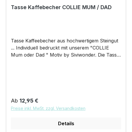
Tasse Kaffebecher COLLIE MUM / DAD
Tasse Kaffeebecher aus hochwertigem Steingut
... Individuell bedruckt mit unserem "COLLIE
Mum oder Dad " Motiv by Siviwonder. Die Tasse
ist beidseitig mit diesem Motiv bedruckt. Jede
Tasse wird nach Bestelleingang individuell
bedruckt! KEINE LAGERWARE!!! hochwertiges
Steingut (weiß lasiert) Henkel und Rand farbig -
weiß/orange Maße: Höhe 96 mm, Ø 80 mm, ca.
320 g 375 ml Füllvolumen brilliant glänzender
Regulärer Preis:
Ab
12,95 €
Aufdruck, spülmaschinenfest Copyright by
Preise inkl. MwSt. zzgl. Versandkosten
Siviwonder. Die Grafik darf weder kopiert,
vervielfältigt oder verkauft werden
Details