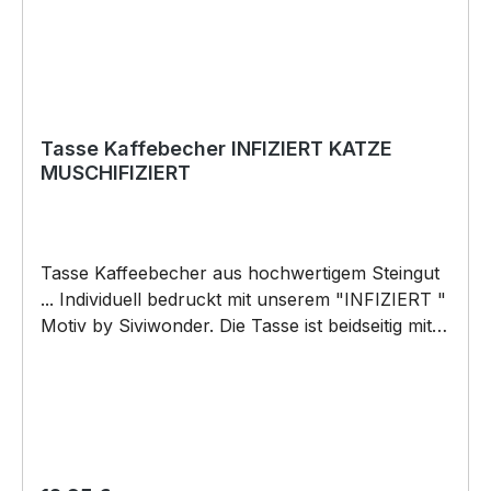
Tasse Kaffebecher INFIZIERT KATZE
MUSCHIFIZIERT
Tasse Kaffeebecher aus hochwertigem Steingut
... Individuell bedruckt mit unserem "INFIZIERT "
Motiv by Siviwonder. Die Tasse ist beidseitig mit
diesem Motiv bedruckt. Jede Tasse wird nach
Bestelleingang individuell bedruckt! KEINE
LAGERWARE!!! hochwertiges Steingut (weiß
lasiert) Henkel und Rand farbig - weiß/rot Maße:
Höhe 96 mm, Ø 80 mm, ca. 320 g 375 ml
Füllvolumen brilliant glänzender Aufdruck,