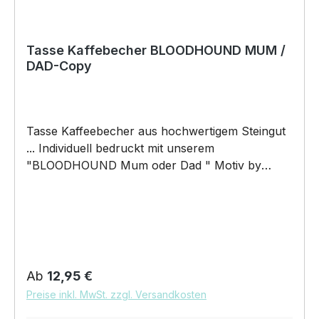
Tasse Kaffebecher BLOODHOUND MUM /
DAD-Copy
Tasse Kaffeebecher aus hochwertigem Steingut
... Individuell bedruckt mit unserem
"BLOODHOUND Mum oder Dad " Motiv by
Siviwonder. Die Tasse ist beidseitig mit diesem
Motiv bedruckt. Jede Tasse wird nach
Bestelleingang individuell bedruckt! KEINE
LAGERWARE!!! hochwertiges Steingut (weiß
lasiert) Henkel und Rand farbig - weiß/orange
Maße: Höhe 96 mm, Ø 80 mm, ca. 320 g 375 ml
Regulärer Preis:
Ab
12,95 €
Füllvolumen brilliant glänzender Aufdruck,
Preise inkl. MwSt. zzgl. Versandkosten
spülmaschinenfest Copyright by Siviwonder. Die
Grafik darf weder kopiert, vervielfältigt oder