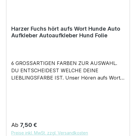
Harzer Fuchs hört aufs Wort Hunde Auto
Aufkleber Autoaufkleber Hund Folie
6 GROSSARTIGEN FARBEN ZUR AUSWAHL.
DU ENTSCHEIDEST WELCHE DEINE
LIEBLINGSFARBE IST. Unser Hören aufs Wort –
Harzer Fuchs Altdeutscher Hütehund - Hunde
Auto Aufkleber ist in 6 Farben erhältlich Größe
20cm, 30cm, 45cm, 60cm Breite wählbar
unsere Aufkleber sind: Waschanlagenfest
Wetterfest Witterungs- und schmutzfest farbecht
Hochleistungsfolie 7 Jahre Haltbarkeit
Regulärer Preis:
Ab
7,50 €
Lieferumfang: 1 Aufkleber mit Klebeanleitung
Preise inkl. MwSt. zzgl. Versandkosten
DAS WIRD DEIN NEUER