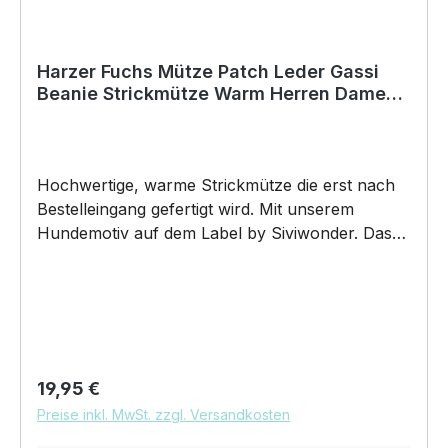
Harzer Fuchs Mütze Patch Leder Gassi
Beanie Strickmütze Warm Herren Damen
Hund Hütehund
Hochwertige, warme Strickmütze die erst nach
Bestelleingang gefertigt wird. Mit unserem
Hundemotiv auf dem Label by Siviwonder. Das
neue Must-Have Beanie besteht aus 100%
Polyacryl, und ist super weich. Die Mütze bringt
den ultimativen Trend wieder auf den Kopf. Dazu
wird das Kunstleder Label mit einem Hundemotiv
gelasert und es erscheint in silber. "Harzer
Fuchs Altdeutscher Hütehund" Hundemütze
Regulärer Preis:
19,95 €
Gassimütze, Mütze zum Gassi gehen. Wenn Sie
Preise inkl. MwSt. zzgl. Versandkosten
nach einer schönen Wintermütze suchen, die