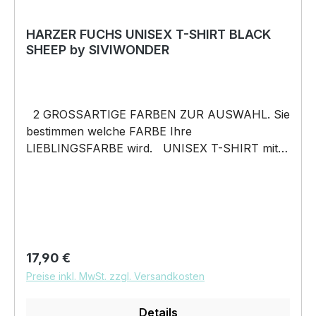
HARZER FUCHS UNISEX T-SHIRT BLACK
SHEEP by SIVIWONDER
2 GROSSARTIGE FARBEN ZUR AUSWAHL. Sie
bestimmen welche FARBE Ihre
LIEBLINGSFARBE wird. UNISEX T-SHIRT mit
unserem BLACK SHEEP WEIL ER ANDERS IST
Motiv Unisex Shirt: Unsere T-Shirts fallen wie
gewohnt aus – NICHT figurbetont und NICHT
tailliert. Am besten auch nochmal einen Blick auf
die Maßtabelle werfen 185g/m², 100%
ringgesponnene vorgeschrumpfte Baumwolle
Regulärer Preis:
17,90 €
Pflegehinweis: 40°C Maschinenwäsche Und
Preise inkl. MwSt. zzgl. Versandkosten
hier nochmal die Größentabelle DAS WIRD
DEIN NEUES LIEBLINGSSHIRT. Unser
Details