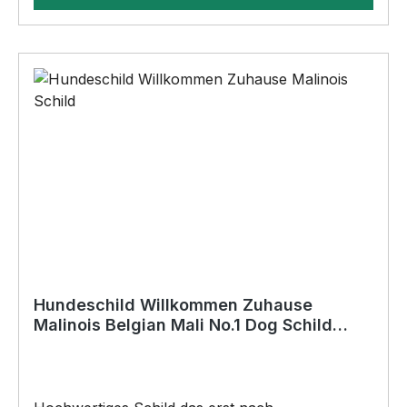
(sollten sie Löcher wünschen, geben sie dies
bitte in der Kaufabwicklung an)•Für den Innen-
und AußenbereichAnbringungsmöglichkeiten
(nicht im Lieferumfang enthalten):•Kleben
(Doppelseitiges Klebeband, Silikon,
Baukleber)•Schrauben / Kabelbinder
(Bohrungen können nachträglich angebracht
werden) BELIEBTESTES MOTIV von
SIVIWONDER als Originelles Geschenk, für viele
Anlässe wie Vatertag, Geburtstag, oder
Weihnachten; auch für Kurzentschlossene Dank
schneller Lieferung.
Hundeschild Willkommen Zuhause
Malinois Belgian Mali No.1 Dog Schild
Spruch Türschild Warnschild