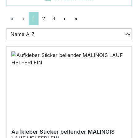
Seite
Seite
Seite
1
2
3
Aufkleber Sticker bellender MALINOIS