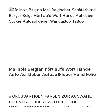
BELIEBTESTES MOTIV von SIVIWONDER als
Originelles Geschenk, für viele Anlässe wie
Vatertag, Geburtstag, oder Weihnachten; auch
für Kurzentschlossene Dank schneller Lieferung.
Copyright by Siviwonder. Die Grafik darf weder
kopiert, vervielfältigt oder verkauft werden.
Malinois Belgian hört aufs Wort Hunde
Auto Aufkleber Autoaufkleber Hund Folie
6 GROSSARTIGEN FARBEN ZUR AUSWAHL.
DU ENTSCHEIDEST WELCHE DEINE