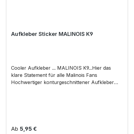
Aufkleber Sticker MALINOIS K9
Cooler Aufkleber ... MALINOIS K9...Hier das
klare Statement für alle Malinois Fans
Hochwertiger konturgeschnittener Aufkleber
Größen: (Breite x Höhe) ca. 12 x 10 cm ca. 20 x
16,5 cm Ausführungen: Digitaldruck auf weißer
Folie Digitaldruck auf Reflective / Reflektierender
Folie (nachtleuchtend ) Digitaldruck incl.
Übertragungsfolie und Klebeanleitung mit dem
tollen Motiv von Wilsigns
Regulärer Preis:
Ab
5,95 €