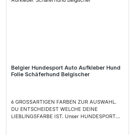
DER KNALLER-NEU Trendige und nützliche
Gürtel Tasche passend zum nächsten
Hundetraining oder Gassigang. BELIEBTESTES
MOTIV von SIVIWONDER als Originelles
Geschenk, für viele Anlässe wie Vatertag,
Geburtstag, oder Weihnachten; auch für
Kurzentschlossene Dank schneller Lieferung.
Copyright by Siviwonder. Die Grafik darf weder
kopiert, vervielfältigt oder verkauft werden.
Belgier Hundesport Auto Aufkleber Hund
Folie Schäferhund Belgischer
6 GROSSARTIGEN FARBEN ZUR AUSWAHL.
DU ENTSCHEIDEST WELCHE DEINE
LIEBLINGSFARBE IST. Unser HUNDESPORT
RASSE Aufkleber ist in 6 Farben erhältlich
Größe 20cm, 30cm,45cm,60cm, 80cm oder