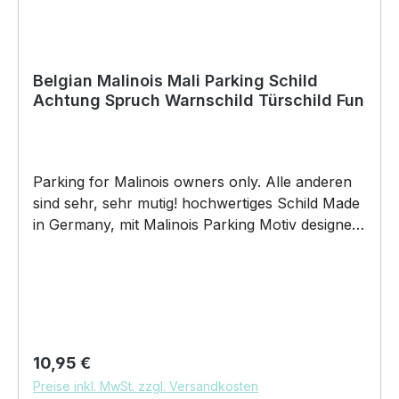
Belgian Malinois Mali Parking Schild
Achtung Spruch Warnschild Türschild Fun
Parking for Malinois owners only. Alle anderen
sind sehr, sehr mutig! hochwertiges Schild Made
in Germany, mit Malinois Parking Motiv designed
by Siviwonder. Der Hund Belgian Malinois, auch
bekannt als Mali, Belgischer Schäferhund,
berger oder Belge. Schild verwendbar als
Türschild, Warnschild, Parkplatzschild und vieles
mehr. Hochwertige Alu Verbundplatte, welche
erst nach Bestelleingang gefertigt wird. Das
Regulärer Preis:
10,95 €
Schild kommt in den Maßen 20cm x 14cm x
Preise inkl. MwSt. zzgl. Versandkosten
0,3cm. Wir bedrucken das Schild direkt mit ECO-