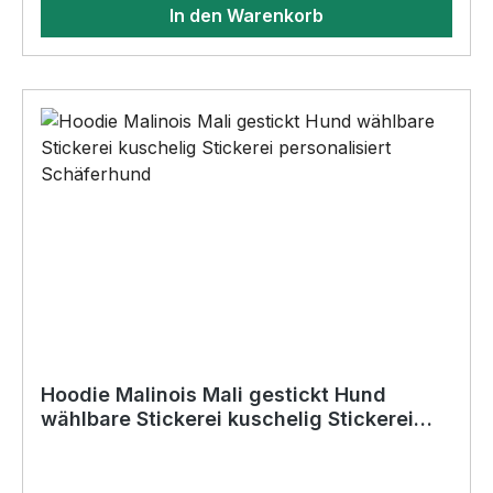
In den Warenkorb
Geburtstag, oder Weihnachten; auch für
Kurzentschlossene Dank schneller Lieferung.
Hoodie Malinois Mali gestickt Hund
wählbare Stickerei kuschelig Stickerei
personalisiert Schäferhund