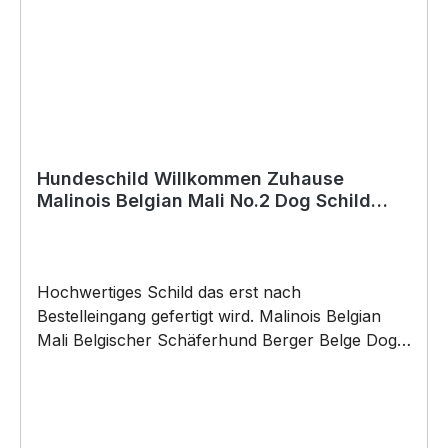
(Bohrungen können nachträglich angebracht
werden) BELIEBTESTES MOTIV von
SIVIWONDER und PixieHawkGraphics als
Originelles Geschenk, für viele Anlässe wie
Vatertag, Geburtstag, oder Weihnachten; auch
für Kurzentschlossene Dank schneller Lieferung.
Hundeschild Willkommen Zuhause
Malinois Belgian Mali No.2 Dog Schild
Spruch Türschild Warnschild
Hochwertiges Schild das erst nach
Bestelleingang gefertigt wird. Malinois Belgian
Mali Belgischer Schäferhund Berger Belge Dog
Willkommen Warnschild Hund Schild by
SIVIWONDER Hochwertige Alu Verbundplatte in
den Maßen 20cm x 14cm x 0,3cm, bedruckt Wir
bedrucken das Schild direkt mit ECO-UV-Tinten