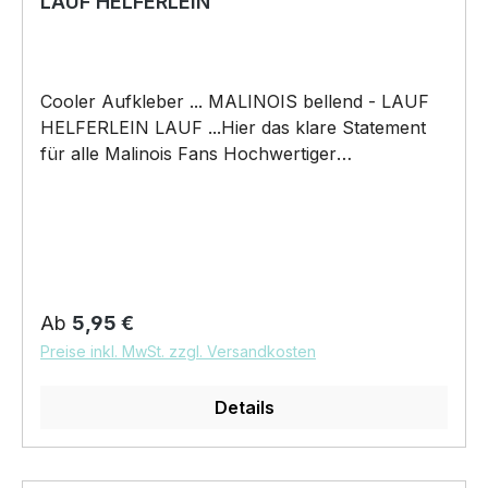
LAUF HELFERLEIN
Cooler Aufkleber ... MALINOIS bellend - LAUF
HELFERLEIN LAUF ...Hier das klare Statement
für alle Malinois Fans Hochwertiger
konturgeschnittener Aufkleber Größen: (Breite x
Höhe) ca. 12 x 9 cm ca. 20 x 14,5 cm
Ausführungen: Digitaldruck auf weißer Folie
Digitaldruck auf Reflective / Reflektierender Folie
(nachtleuchtend ) Digitaldruck incl.
Übertragungsfolie und Klebeanleitung mit dem
Regulärer Preis:
Ab
5,95 €
tollen Motiv von Wilsigns
Preise inkl. MwSt. zzgl. Versandkosten
Details