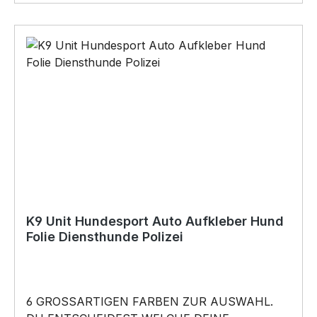
bitte in der Kaufabwicklung an)•Für den Innen-
und AußenbereichAnbringungsmöglichkeiten
(nicht im Lieferumfang enthalten):•Kleben
(Doppelseitiges Klebeband, Silikon,
Baukleber)•Schrauben / Kabelbinder
(Bohrungen können nachträglich angebracht
werden) BELIEBTESTES MOTIV von
SIVIWONDER und PixieHawkGraphics als
Originelles Geschenk, für viele Anlässe wie
Vatertag, Geburtstag, oder Weihnachten; auch
für Kurzentschlossene Dank schneller Lieferung.
K9 Unit Hundesport Auto Aufkleber Hund
Folie Diensthunde Polizei
6 GROSSARTIGEN FARBEN ZUR AUSWAHL.