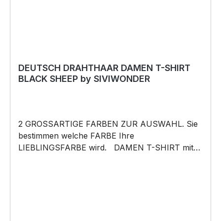
DEUTSCH DRAHTHAAR DAMEN T-SHIRT
BLACK SHEEP by SIVIWONDER
2 GROSSARTIGE FARBEN ZUR AUSWAHL. Sie
bestimmen welche FARBE Ihre
LIEBLINGSFARBE wird. DAMEN T-SHIRT mit
unserem BLACK SHEEP WEIL ER ANDERS IST
Motiv DAMEN Shirt: Unsere T-Shirts fallen wie
gewohnt aus – figurbetont und tailliert
geschnitten. Am besten auch nochmal einen
Blick auf die Maßtabelle werfen 160g/m², 100%
ringgesponnene Baumwolle, Single Jersey