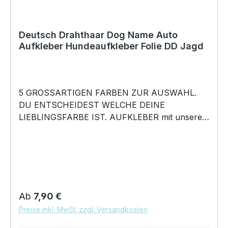
Kurzentschlossene Dank schneller Lieferung.
Copyright by Siviwonder. Die Grafik darf weder
kopiert, vervielfältigt oder verkauft werden.
Deutsch Drahthaar Dog Name Auto
Aufkleber Hundeaufkleber Folie DD Jagd
5 GROSSARTIGEN FARBEN ZUR AUSWAHL.
DU ENTSCHEIDEST WELCHE DEINE
LIEBLINGSFARBE IST. AUFKLEBER mit unserem
Dog Name Deutsch Drahthaar Motiv - DD
Deutscher Drahthaar Deutscher Drahthaariger
Vorstehhund Drahthaar German Wirehaired
Pointer Jagdhund Jäger - in 5 Farben erhältlich
Größe 20cm, 30cm oder 45cm wählbar unsere
Aufkleber sind: Waschanlagenfest Wetterfest
Regulärer Preis:
Ab
7,90 €
Witterungs- und schmutzfest kratzfest farbecht
Preise inkl. MwSt. zzgl. Versandkosten
Hochleistungsfolie 7 Jahre Haltbarkeit
Lieferumfang: 1 Aufkleber mit Klebeanleitung