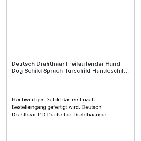
(Bohrungen können nachträglich angebracht
werden) BELIEBTESTES MOTIV von
SIVIWONDER als Originelles Geschenk, für viele
Anlässe wie Vatertag, Geburtstag, oder
Weihnachten; auch für Kurzentschlossene Dank
schneller Lieferung.
Deutsch Drahthaar Freilaufender Hund
Dog Schild Spruch Türschild Hundeschild
Warnschild
Hochwertiges Schild das erst nach
Bestelleingang gefertigt wird. Deutsch
Drahthaar DD Deutscher Drahthaariger
Vorstehhund German Wirehaired Pointer Jadg
Jagdhund Warnschild Freilaufender Hund
"Betreten auf eigene Gefahr" Schild by