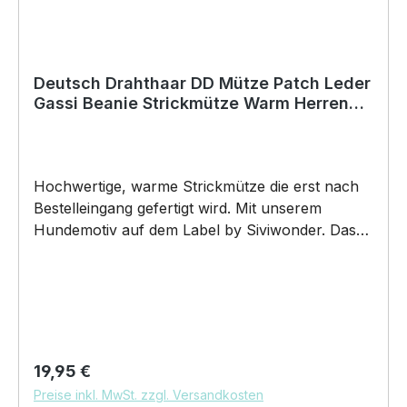
Deutsch Drahthaar DD Mütze Patch Leder
Gassi Beanie Strickmütze Warm Herren
Damen Jagd Jäger
Hochwertige, warme Strickmütze die erst nach
Bestelleingang gefertigt wird. Mit unserem
Hundemotiv auf dem Label by Siviwonder. Das
neue Must-Have Beanie besteht aus 100%
Polyacryl, und ist super weich. Die Mütze bringt
den ultimativen Trend wieder auf den Kopf. Dazu
wird das Kunstleder Label mit einem Hundemotiv
gelasert und es erscheint in silber. "Deutsch
Drahthaar DD Deutscher Drahthaar Deutscher
Regulärer Preis:
19,95 €
Drahthaariger Vorstehhund Drahthaar German
Preise inkl. MwSt. zzgl. Versandkosten
Wirehaired Pointer Jagdhund Jäger"