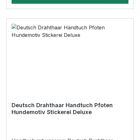
Bohrungen•Für den Innen- und
AußenbereichAnbringungsmöglichkeiten (nicht
im Lieferumfang enthalten):•Kleben
(Doppelseitiges Klebeband, Silikon,
Baukleber)•Schrauben / Kabelbinder
(Bohrungen können nachträglich angebracht
werden) BELIEBTESTES MOTIV von
SIVIWONDER als Originelles Geschenk, für viele
Anlässe wie Vatertag, Geburtstag, oder
Weihnachten; auch für Kurzentschlossene Dank
schneller Lieferung.
Deutsch Drahthaar Handtuch Pfoten
Hundemotiv Stickerei Deluxe