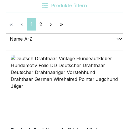
Produkte filtern
Seite
Seite
1
2