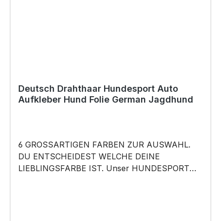
Deutsch Drahthaar Hundesport Auto
Aufkleber Hund Folie German Jagdhund
6 GROSSARTIGEN FARBEN ZUR AUSWAHL.
DU ENTSCHEIDEST WELCHE DEINE
LIEBLINGSFARBE IST. Unser HUNDESPORT
RASSE Aufkleber ist in 6 Farben erhältlich
Größe 20cm, 30cm,45cm,60cm, 80cm oder
100cm wählbar unsere Aufkleber sind:
Waschanlagenfest Wetterfest Witterungs- und