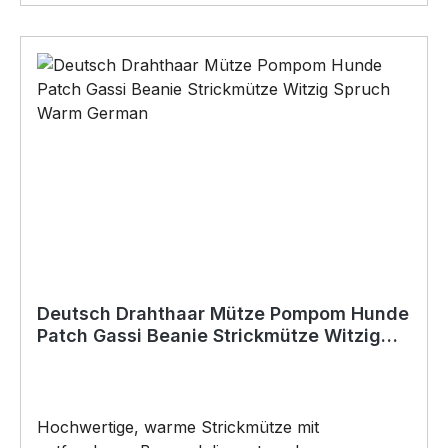
Vatertag, Geburtstag, oder Weihnachten; auch
für Kurzentschlossene Dank schneller Lieferung.
Copyright by Siviwonder. Die Grafik darf weder
kopiert, vervielfältigt oder verkauft werden.
Deutsch Drahthaar Mütze Pompom Hunde
Patch Gassi Beanie Strickmütze Witzig
Spruch Warm German
Hochwertige, warme Strickmütze mit