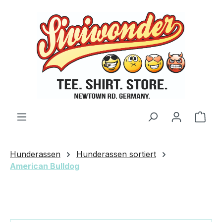
Zum Hauptinhalt springen
Ware
Hunderassen
Hunderassen sortiert
American Bulldog