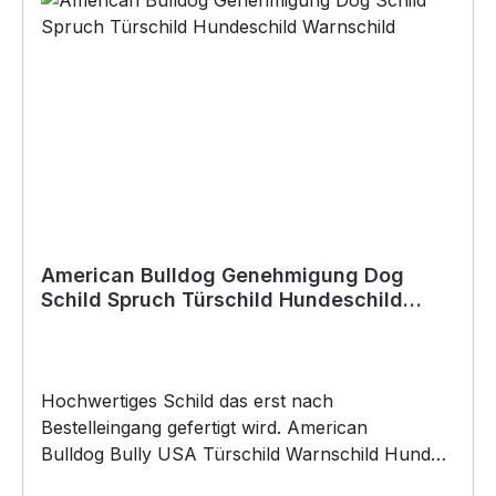
im Lieferumfang enthalten):•Kleben
(Doppelseitiges Klebeband, Silikon,
Baukleber)•Schrauben / Kabelbinder
(Bohrungen können nachträglich angebracht
werden) BELIEBTESTES MOTIV von
SIVIWONDER als Originelles Geschenk, für viele
Anlässe wie Vatertag, Geburtstag, oder
Weihnachten; auch für Kurzentschlossene Dank
schneller Lieferung.
American Bulldog Genehmigung Dog
Schild Spruch Türschild Hundeschild
Warnschild
Hochwertiges Schild das erst nach
Bestelleingang gefertigt wird. American
Bulldog Bully USA Türschild Warnschild Hund
Schild by SIVIWONDER Hochwertige Alu