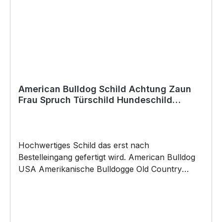
American Bulldog Schild Achtung Zaun
Frau Spruch Türschild Hundeschild
Warnschild Fun cool Design
Hochwertiges Schild das erst nach
Bestelleingang gefertigt wird. American Bulldog
USA Amerikanische Bulldogge Old Country
Bulldog Türschild Warnschild Hund Schild by
SIVIWONDER Hochwertige Alu Verbundplatte in
den Maßen 20cm x 14cm x 0,3cm, bedruckt Wir
bedrucken das Schild direkt mit ECO-UV-Tinten