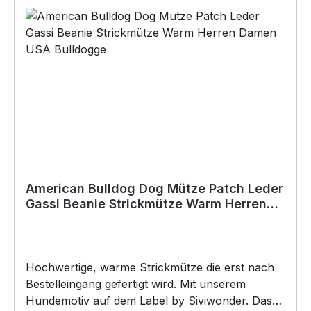
BELIEBTESTES MOTIV von SIVIWONDER als
Originelles Geschenk, für viele Anlässe wie
Vatertag, Geburtstag, oder Weihnachten; auch
für Kurzentschlossene Dank schneller Lieferung.
Copyright by Siviwonder. Die Grafik darf weder
kopiert, vervielfältigt oder verkauft werden.
American Bulldog Dog Mütze Patch Leder
Gassi Beanie Strickmütze Warm Herren
Damen USA Bulldogge
Hochwertige, warme Strickmütze die erst nach
Bestelleingang gefertigt wird. Mit unserem
Hundemotiv auf dem Label by Siviwonder. Das