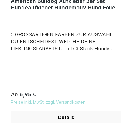
American Bulldog Aufkleber 3er Set
Hundeaufkleber Hundemotiv Hund Folie
5 GROSSARTIGEN FARBEN ZUR AUSWAHL.
DU ENTSCHEIDEST WELCHE DEINE
LIEBLINGSFARBE IST. Tolle 3 Stück Hunde
Aufkleber ♥ Hundemotiv - American Bulldog
Amerikanische Bulldogge USA Old Country
Bulldog - Hundeaufkleber - dieses Hundemotiv
bringt die Hunderasse aufs Auto … für alle
Herrchen Frauchen Hundefreunde und
Hundebesitzer • 3 konturgeschnittene Aufkleber
Regulärer Preis:
Ab
6,95 €
mit tollem Hundemotiven. in 5 Farben erhältlich
Preise inkl. MwSt. zzgl. Versandkosten
Aufkleber Größe 10cm - 20cm oder 30cm
Breite wählbar unsere Aufkleber sind:
Details
Waschanlagenfest Wetterfest Witterungs- und
schmutzfest kratzfest farbecht