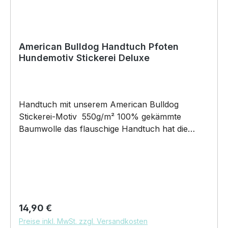
American Bulldog Handtuch Pfoten
Hundemotiv Stickerei Deluxe
Handtuch mit unserem American Bulldog
Stickerei-Motiv 550g/m² 100% gekämmte
Baumwolle das flauschige Handtuch hat die
Maße: 50x100cm Schlaufe zum Aufhängen
Pflegehinweis: 60°C Maschinenwäsche Unser
Handtuch eignet sich für alle Pfoten!100%
Pfotentauglich - für jeden Vierbeiner oder für
dich Unser Stickerei-Motiv auf unserem
hochwertigen Baumwollhandtuch wird das
Regulärer Preis:
14,90 €
perfekte Geschenk für viele Anlässe.
Preise inkl. MwSt. zzgl. Versandkosten
BELIEBTESTES MOTIV von SIVIWONDER als