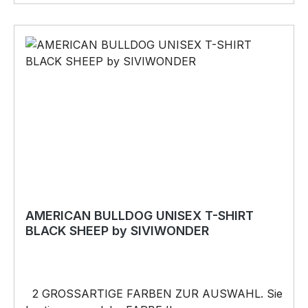
im Lieferumfang enthalten):•Kleben
(Doppelseitiges Klebeband, Silikon,
Baukleber)•Schrauben / Kabelbinder
(Bohrungen können nachträglich angebracht
werden) BELIEBTESTES MOTIV von
SIVIWONDER als Originelles Geschenk, für viele
Anlässe wie Vatertag, Geburtstag, oder
Weihnachten; auch für Kurzentschlossene Dank
schneller Lieferung.
AMERICAN BULLDOG UNISEX T-SHIRT
BLACK SHEEP by SIVIWONDER
2 GROSSARTIGE FARBEN ZUR AUSWAHL. Sie