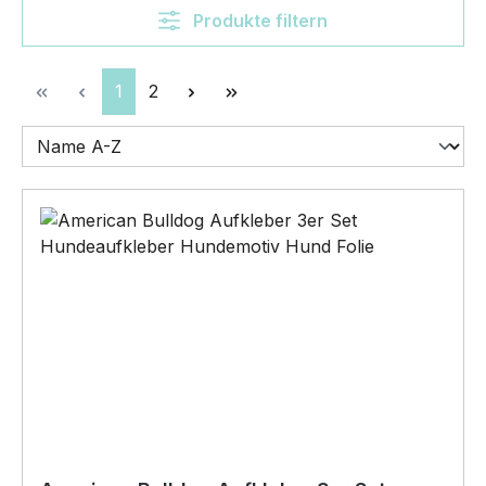
Produkte filtern
Seite
Seite
1
2