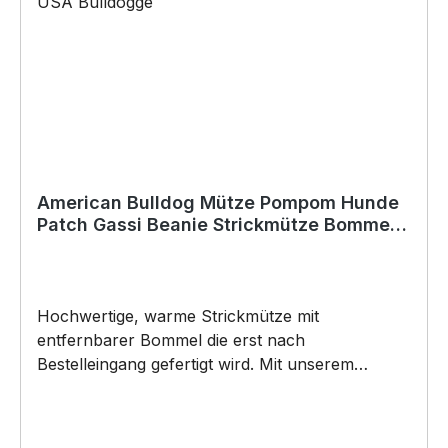
American Bulldog Mütze Pompom Hunde
Patch Gassi Beanie Strickmütze Bommel
Warm USA Bulldogge
Hochwertige, warme Strickmütze mit
entfernbarer Bommel die erst nach
Bestelleingang gefertigt wird. Mit unserem
Hundemotiv auf dem Label by Siviwonder. Das
neue Must-Have Beanie besteht aus 100%
Polyacryl, und ist super weich. Die Mütze bringt