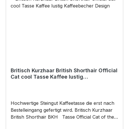
Anlässe wie Vatertag, Geburtstag, oder
Weihnachten; auch für Kurzentschlossene Dank
schneller Lieferung. Copyright by Siviwonder.
Die Grafik darf weder kopiert, vervielfältigt oder
verkauft werden.
Britisch Kurzhaar British Shorthair Official
Cat cool Tasse Kaffee lustig
Kaffeebecher Design
Hochwertige Steingut Kaffeetasse die erst nach
Bestelleingang gefertigt wird. Britisch Kurzhaar
British Shorthair BKH Tasse Official Cat of the
coolest people on the Planet by SIVIWONDER