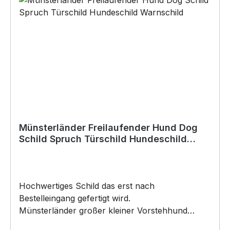
Baukleber)•Schrauben / Kabelbinder
(Bohrungen können nachträglich angebracht
werden) BELIEBTESTES MOTIV von
SIVIWONDER als Originelles Geschenk, für viele
Anlässe wie Vatertag, Geburtstag, oder
Weihnachten; auch für Kurzentschlossene Dank
schneller Lieferung.
Münsterländer Freilaufender Hund Dog
Schild Spruch Türschild Hundeschild
Warnschild
Hochwertiges Schild das erst nach
Bestelleingang gefertigt wird.
Münsterländer großer kleiner Vorstehhund
Heidewachtel Munster Warnschild Freilaufender