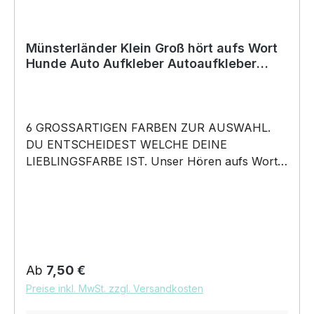
Münsterländer Klein Groß hört aufs Wort
Hunde Auto Aufkleber Autoaufkleber
Hund Folie
6 GROSSARTIGEN FARBEN ZUR AUSWAHL.
DU ENTSCHEIDEST WELCHE DEINE
LIEBLINGSFARBE IST. Unser Hören aufs Wort –
Münsterländer Kleiner Großer Vorstehhund
Jagd Jagdhund - Hunde Auto Aufkleber ist in 6
Farben erhältlich Größe 20cm, 30cm, 45cm,
60cm Breite wählbar unsere Aufkleber sind:
Waschanlagenfest Wetterfest Witterungs- und
schmutzfest farbecht Hochleistungsfolie 7
Regulärer Preis:
Ab
7,50 €
Jahre Haltbarkeit Lieferumfang: 1 Aufkleber mit
Preise inkl. MwSt. zzgl. Versandkosten
Klebeanleitung DAS WIRD DEIN NEUER
LIEBLINGSAUFKLEBER. konturgeschnittener