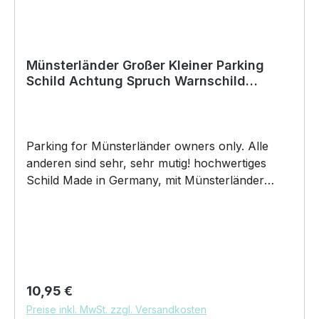
Weihnachten; auch für Kurzentschlossene Dank
schneller Lieferung.
Münsterländer Großer Kleiner Parking
Schild Achtung Spruch Warnschild
Türschild Fun
Parking for Münsterländer owners only. Alle
anderen sind sehr, sehr mutig! hochwertiges
Schild Made in Germany, mit Münsterländer
Parking Motiv designed by Siviwonder. Der Hund
Münsterländer, auch bekannt als großer oder
kleiner Münsterländer, Munsterlander,
Vorstehhund, Heidewachtel und Munster. Schild
verwendbar als Türschild, Warnschild,
Parkplatzschild und vieles mehr. Hochwertige
Regulärer Preis:
10,95 €
Alu Verbundplatte, welche erst nach
Preise inkl. MwSt. zzgl. Versandkosten
Bestelleingang gefertigt wird. Das Schild kommt