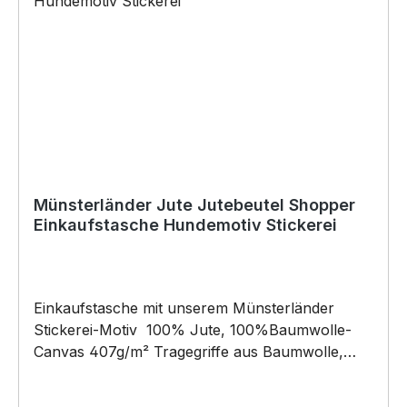
Münsterländer Jute Jutebeutel Shopper
Einkaufstasche Hundemotiv Stickerei
Einkaufstasche mit unserem Münsterländer
Stickerei-Motiv 100% Jute, 100%Baumwolle-
Canvas 407g/m² Tragegriffe aus Baumwolle,
Grifflänge: 59cm der coole Beutel hat die Maße:
24x41x13cm – 13l Fassungsvermögen