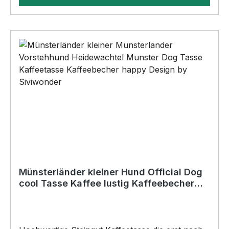
Bohrungen•Für den Innen- und
AußenbereichAnbringungsmöglichkeiten (nicht
im Lieferumfang enthalten):•Kleben
(Doppelseitiges Klebeband, Silikon,
Baukleber)•Schrauben / Kabelbinder
(Bohrungen können nachträglich angebracht
werden) BELIEBTESTES MOTIV von
SIVIWONDER als Originelles Geschenk, für viele
Anlässe wie Vatertag, Geburtstag, oder
Weihnachten; auch für Kurzentschlossene Dank
schneller Lieferung.
Münsterländer kleiner Hund Official Dog
cool Tasse Kaffee lustig Kaffeebecher
happy Design