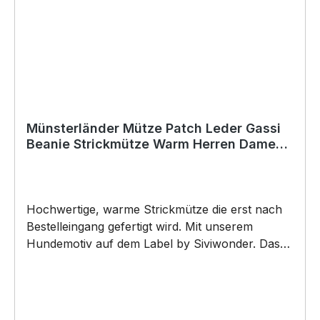
Münsterländer Mütze Patch Leder Gassi
Beanie Strickmütze Warm Herren Damen
Jagd kleiner
Hochwertige, warme Strickmütze die erst nach
Bestelleingang gefertigt wird. Mit unserem
Hundemotiv auf dem Label by Siviwonder. Das
neue Must-Have Beanie besteht aus 100%
Polyacryl, und ist super weich. Die Mütze bringt
den ultimativen Trend wieder auf den Kopf. Dazu
wird das Kunstleder Label mit einem Hundemotiv