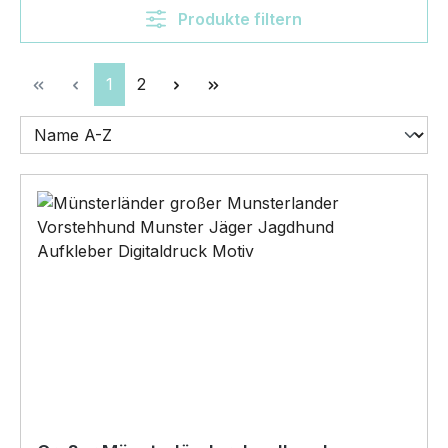
Produkte filtern
Seite
Seite
1
2