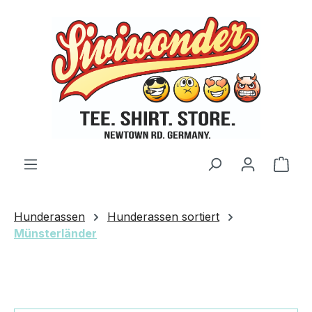
Zum Hauptinhalt springen
Ware
Hunderassen
Hunderassen sortiert
Münsterländer