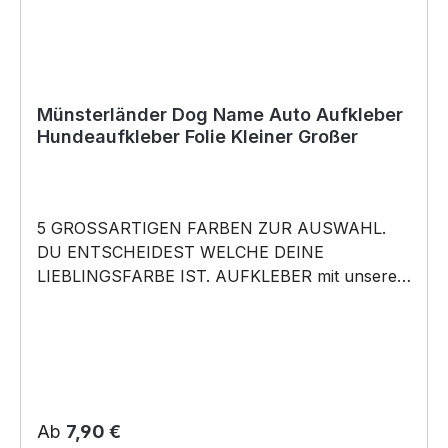
Münsterländer Dog Name Auto Aufkleber
Hundeaufkleber Folie Kleiner Großer
5 GROSSARTIGEN FARBEN ZUR AUSWAHL.
DU ENTSCHEIDEST WELCHE DEINE
LIEBLINGSFARBE IST. AUFKLEBER mit unserem
Dog Name Münsterländer Motiv - kleiner
Munsterlander Vorstehhund Heidewachtel
Munster - in 5 Farben erhältlich Größe 20cm,
30cm oder 45cm wählbar unsere Aufkleber
sind: Waschanlagenfest Wetterfest Witterungs-
und schmutzfest kratzfest farbecht
Regulärer Preis:
Ab
7,90 €
Hochleistungsfolie 7 Jahre Haltbarkeit