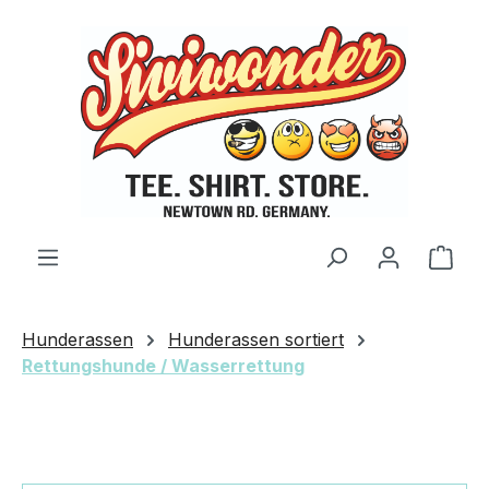
Zum Hauptinhalt springen
Ware
Hunderassen
Hunderassen sortiert
Rettungshunde / Wasserrettung