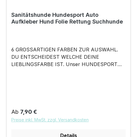
Sanitätshunde Hundesport Auto
Aufkleber Hund Folie Rettung Suchhunde
6 GROSSARTIGEN FARBEN ZUR AUSWAHL.
DU ENTSCHEIDEST WELCHE DEINE
LIEBLINGSFARBE IST. Unser HUNDESPORT
RASSE Aufkleber ist in 6 Farben erhältlich
Größe 20cm, 30cm,45cm,60cm, 80cm oder
100cm wählbar unsere Aufkleber sind:
Waschanlagenfest Wetterfest Witterungs- und
schmutzfest farbecht Hochleistungsfolie 7
Jahre Haltbarkeit Lieferumfang: 1 Aufkleber mit
Regulärer Preis:
Ab
7,90 €
Klebeanleitung DAS WIRD DEIN NEUER
Preise inkl. MwSt. zzgl. Versandkosten
LIEBLINGSAUFKLEBER. Unser HUNDESPORT
RASSE Motiv AUFKLEBER wird das perfekte
Details