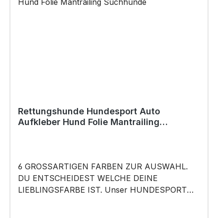
Geschenk, für viele Anlässe wie Vatertag,
Geburtstag, oder Weihnachten; auch für
Kurzentschlossene Dank schneller Lieferung.
Copyright by Siviwonder. Die Grafik darf weder
kopiert, vervielfältigt oder verkauft werden.
Rettungshunde Hundesport Auto
Aufkleber Hund Folie Mantrailing
Suchhunde
6 GROSSARTIGEN FARBEN ZUR AUSWAHL.
DU ENTSCHEIDEST WELCHE DEINE
LIEBLINGSFARBE IST. Unser HUNDESPORT
RASSE Aufkleber ist in 6 Farben erhältlich
Größe 20cm, 30cm,45cm,60cm, 80cm oder