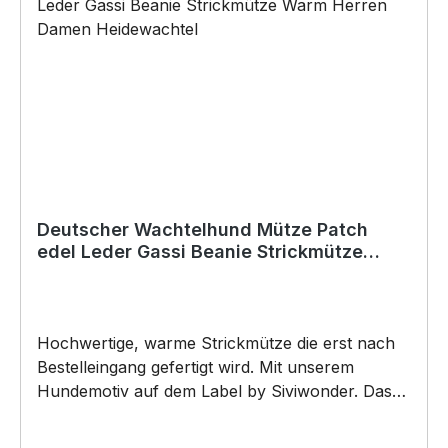
(Bohrungen können nachträglich angebracht
werden) BELIEBTESTES MOTIV von
SIVIWONDER als Originelles Geschenk, für viele
Anlässe wie Vatertag, Geburtstag, oder
Weihnachten; auch für Kurzentschlossene Dank
schneller Lieferung.
Deutscher Wachtelhund Mütze Patch
edel Leder Gassi Beanie Strickmütze
Warm Herren Damen Heidewachtel
Hochwertige, warme Strickmütze die erst nach
Bestelleingang gefertigt wird. Mit unserem
Hundemotiv auf dem Label by Siviwonder. Das
neue Must-Have Beanie besteht aus 100%
Polyacryl, und ist super weich. Die Mütze bringt