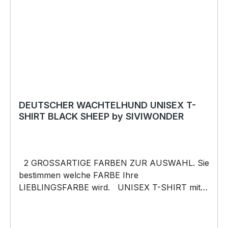
schneller Lieferung.
DEUTSCHER WACHTELHUND UNISEX T-
SHIRT BLACK SHEEP by SIVIWONDER
2 GROSSARTIGE FARBEN ZUR AUSWAHL. Sie
bestimmen welche FARBE Ihre
LIEBLINGSFARBE wird. UNISEX T-SHIRT mit
unserem BLACK SHEEP WEIL ER ANDERS IST
Motiv Unisex Shirt: Unsere T-Shirts fallen wie
gewohnt aus – NICHT figurbetont und NICHT