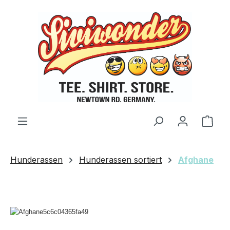
Zum Hauptinhalt springen
Ware
Hunderassen
Hunderassen sortiert
Afghane