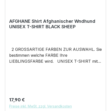
AFGHANE Shirt Afghanischer Wndhund
UNISEX T-SHIRT BLACK SHEEP
2 GROSSARTIGE FARBEN ZUR AUSWAHL. Sie
bestimmen welche FARBE Ihre
LIEBLINGSFARBE wird. UNISEX T-SHIRT mit
unserem BLACK SHEEP WEIL ER ANDERS IST
Motiv Unisex Shirt: Unsere T-Shirts fallen wie
gewohnt aus – NICHT figurbetont und NICHT
tailliert. Am besten auch nochmal einen Blick auf
die Maßtabelle werfen 185g/m², 100%
ringgesponnene vorgeschrumpfte Baumwolle
Regulärer Preis:
17,90 €
Pflegehinweis: 40°C Maschinenwäsche Und
Preise inkl. MwSt. zzgl. Versandkosten
hier nochmal die Größentabelle DAS WIRD