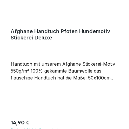
Afghane Handtuch Pfoten Hundemotiv
Stickerei Deluxe
Handtuch mit unserem Afghane Stickerei-Motiv
550g/m² 100% gekämmte Baumwolle das
flauschige Handtuch hat die Maße: 50x100cm
Schlaufe zum Aufhängen Pflegehinweis: 60°C
Maschinenwäsche Unser Handtuch eignet sich
für alle Pfoten!100% Pfotentauglich - für jeden
Vierbeiner oder für dich Unser Stickerei-Motiv
auf unserem hochwertigen Baumwollhandtuch
wird das perfekte Geschenk für viele Anlässe.
Regulärer Preis:
14,90 €
BELIEBTESTES MOTIV von SIVIWONDER als