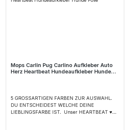
Weihnachten; auch für Kurzentschlossene Dank
schneller Lieferung. Copyright by Siviwonder.
Die Grafik darf weder kopiert, vervielfältigt oder
verkauft werden.
Mops Carlin Pug Carlino Aufkleber Auto
Herz Heartbeat Hundeaufkleber Hunde
Folie
5 GROSSARTIGEN FARBEN ZUR AUSWAHL.
DU ENTSCHEIDEST WELCHE DEINE
LIEBLINGSFARBE IST. Unser HEARTBEAT ♥
Mein HERZ ♥ schlägt Aufkleber ist Heartbeat ♥
Herzschlag ♥ Hundeaufkleber - Mops Chinese