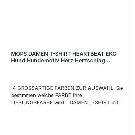
MOPS DAMEN T-SHIRT HEARTBEAT EKG
Hund Hundemotiv Herz Herzschlag
Möpse
4 GROSSARTIGE FARBEN ZUR AUSWAHL. Sie
bestimmen welche FARBE Ihre
LIEBLINGSFARBE wird. DAMEN T-SHIRT mit
unserem HEARTBEAT Mein HERZ schlägt Motiv
DAMENShirt: Unsere T-Shirts fallen wie
gewohnt aus – figurbetont und tailliert
geschnitten. Am besten auch nochmal einen