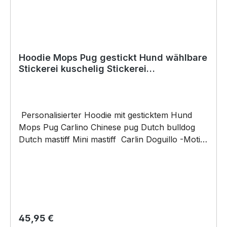
Hoodie Mops Pug gestickt Hund wählbare
Stickerei kuschelig Stickerei
personalisiert
Personalisierter Hoodie mit gesticktem Hund
Mops Pug Carlino Chinese pug Dutch bulldog
Dutch mastiff Mini mastiff Carlin Doguillo -Motiv
– minimalistisch & stilvoll, bitte geben sie die
Stickfarbe an. Ein Must-have für alle Hunde-
Liebhaber! Unser hochwertiger Hoodie mit einer
eleganten, minimalistischen Stickerei eines
Hundes ist das perfekte Kleidungsstück für
gemütliche Tage. Das feine Linienmotiv wird
Regulärer Preis:
45,95 €
sorgfältig aufgestickt und verleiht dem Hoodie