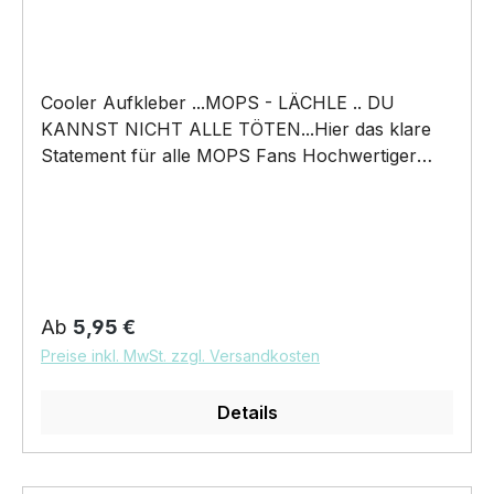
Cooler Aufkleber ...MOPS - LÄCHLE .. DU
KANNST NICHT ALLE TÖTEN...Hier das klare
Statement für alle MOPS Fans Hochwertiger
konturgeschnittener Aufkleber Größen: (Breite x
Höhe) ca. 12 x 10,5 cm ca. 20 x 18 cm
Ausführungen: Digitaldruck auf weißer Folie
Digitaldruck auf Reflective / Reflektierender Folie
(nachtleuchtend ) Digitaldruck incl.
Übertragungsfolie und Klebeanleitung mit dem
Regulärer Preis:
Ab
5,95 €
tollen Motiv von Wilsigns
Preise inkl. MwSt. zzgl. Versandkosten
Details