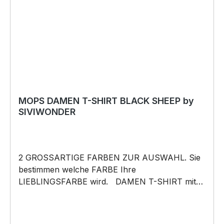
MOPS DAMEN T-SHIRT BLACK SHEEP by
SIVIWONDER
2 GROSSARTIGE FARBEN ZUR AUSWAHL. Sie
bestimmen welche FARBE Ihre
LIEBLINGSFARBE wird. DAMEN T-SHIRT mit
unserem BLACK SHEEP WEIL ER ANDERS IST
Motiv DAMEN Shirt: Unsere T-Shirts fallen wie
gewohnt aus – figurbetont und tailliert