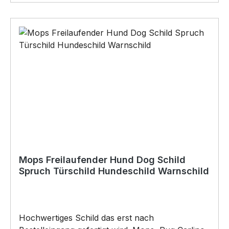
AußenbereichAnbringungsmöglichkeiten (nicht
im Lieferumfang enthalten):•Kleben
(Doppelseitiges Klebeband, Silikon,
Baukleber)•Schrauben / Kabelbinder
(Bohrungen können nachträglich angebracht
werden) BELIEBTESTES MOTIV von
SIVIWONDER als Originelles Geschenk, für viele
Anlässe wie Vatertag, Geburtstag, oder
Weihnachten; auch für Kurzentschlossene Dank
schneller Lieferung.
Mops Freilaufender Hund Dog Schild
Spruch Türschild Hundeschild Warnschild
Hochwertiges Schild das erst nach