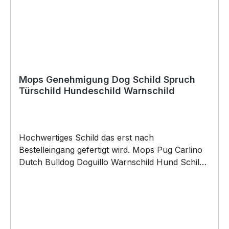
SIVIWONDER als Originelles Geschenk, für viele
Anlässe wie Vatertag, Geburtstag, oder
Weihnachten; auch für Kurzentschlossene Dank
schneller Lieferung.
Mops Genehmigung Dog Schild Spruch
Türschild Hundeschild Warnschild
Hochwertiges Schild das erst nach
Bestelleingang gefertigt wird. Mops Pug Carlino
Dutch Bulldog Doguillo Warnschild Hund Schild
by SIVIWONDER Hochwertige Alu
Verbundplatte in den Maßen 20cm x 14cm x
0,3cm, bedruckt Wir bedrucken das Schild direkt
mit ECO-UV-Tinten in CMYK dadurch ist die
Aluverbundplatte sowohl für den Innen- als