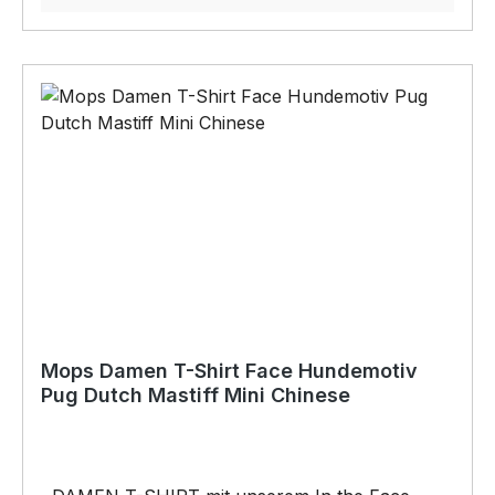
Motivauf unserem hochwertigen DAMEN T-
SHIRT wird das perfekte Geschenk für viele
Anlässe. BELIEBTESTES MOTIV von
SIVIWONDER als Originelles Geschenk, für viele
Anlässe wie Vatertag, Geburtstag, oder
Weihnachten; auch für Kurzentschlossene Dank
schneller Lieferung. Copyright by Siviwonder.
Die Grafik darf weder kopiert, vervielfältigt oder
verkauft werden.
Mops Damen T-Shirt Face Hundemotiv
Pug Dutch Mastiff Mini Chinese