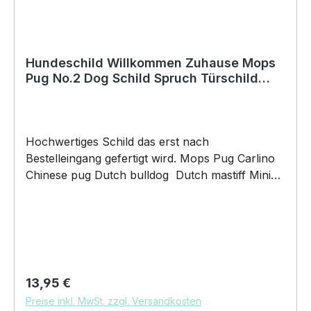
Originelles Geschenk, für viele Anlässe wie
Vatertag, Geburtstag, oder Weihnachten; auch
für Kurzentschlossene Dank schneller Lieferung.
Hundeschild Willkommen Zuhause Mops
Pug No.2 Dog Schild Spruch Türschild
Warnschild-Copy
Hochwertiges Schild das erst nach
Bestelleingang gefertigt wird. Mops Pug Carlino
Chinese pug Dutch bulldog Dutch mastiff Mini
mastiff Carlin Doguillo Dog Willkommen
Warnschild Hund Schild by SIVIWONDER
Hochwertige Alu Verbundplatte in den Maßen
20cm x 14cm x 0,3cm, bedruckt Wir bedrucken
das Schild direkt mit ECO-UV-Tinten in CMYK
dadurch ist die Aluverbundplatte sowohl für den
Regulärer Preis:
13,95 €
Innen- als auch für den Außenbereich bestens
Preise inkl. MwSt. zzgl. Versandkosten
geeignet.Material / Verarbeitung / Einsatzgebiete