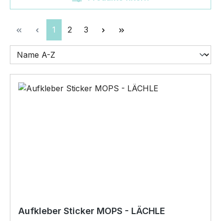
Seite
Seite
Seite
1
2
3
Aufkleber Sticker MOPS - LÄCHLE