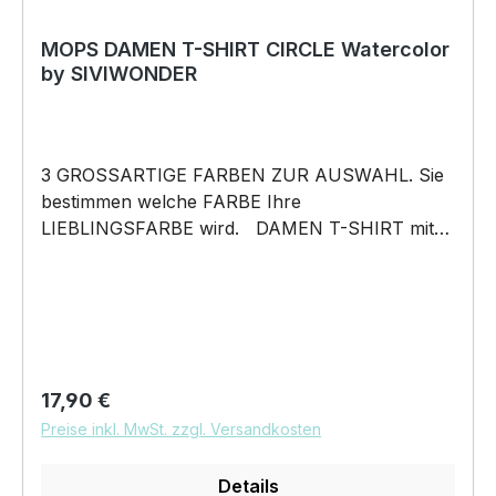
MOPS DAMEN T-SHIRT CIRCLE Watercolor
by SIVIWONDER
3 GROSSARTIGE FARBEN ZUR AUSWAHL. Sie
bestimmen welche FARBE Ihre
LIEBLINGSFARBE wird. DAMEN T-SHIRT mit
unserem CIRCLE Watercolor „Stille ist etwas
schönes.“ Motiv DAMEN Shirt: Unsere T-Shirts
fallen wie gewohnt aus – figurbetont und tailliert
geschnitten. Am besten auch nochmal einen
Blick auf die Maßtabelle werfen 160g/m², 100%
ringgesponnene Baumwolle, Single Jersey
Regulärer Preis:
17,90 €
Pflegehinweis: 40°C Maschinenwäsche Und
Preise inkl. MwSt. zzgl. Versandkosten
hier nochmal die Größentabelle DAS WIRD
DEIN NEUES LIEBLINGSSHIRT. Unser
Details
CIRCLE Watercolor „Stille ist etwas schönes.“