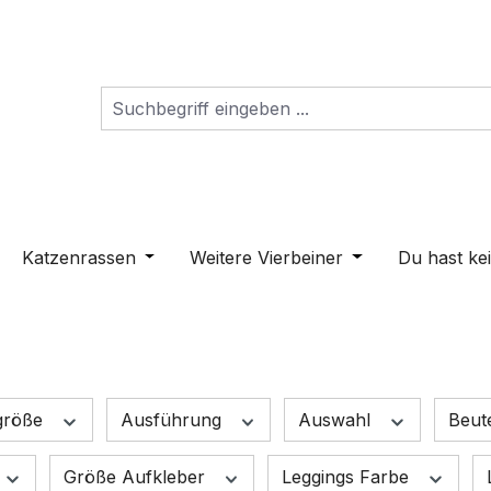
s Dropdown der Kategorie Schilder
ne oder Schließe das Dropdown der Kategorie Hunderass
Katzenrassen
Öffne oder Schließe das Dropdown der K
Weitere Vierbeiner
Öffne oder Schli
Du hast ke
größe
Ausführung
Auswahl
Beut
Größe Aufkleber
Leggings Farbe