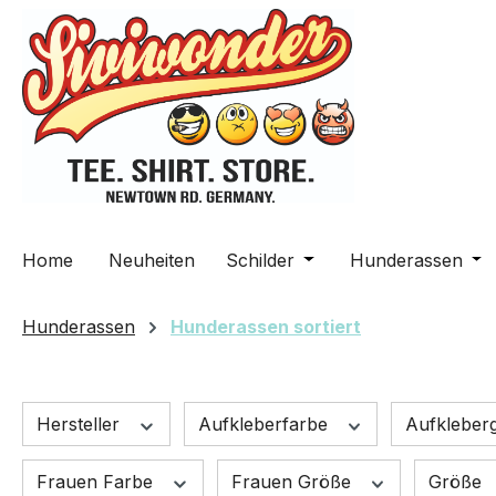
m Hauptinhalt springen
Zur Suche springen
Zur Hauptnavigation springen
Home
Neuheiten
Schilder
Öffne oder Schließe da
Hunderassen
Öff
Hunderassen
Hunderassen sortiert
Hersteller
Aufkleberfarbe
Aufkleber
Frauen Farbe
Frauen Größe
Größe