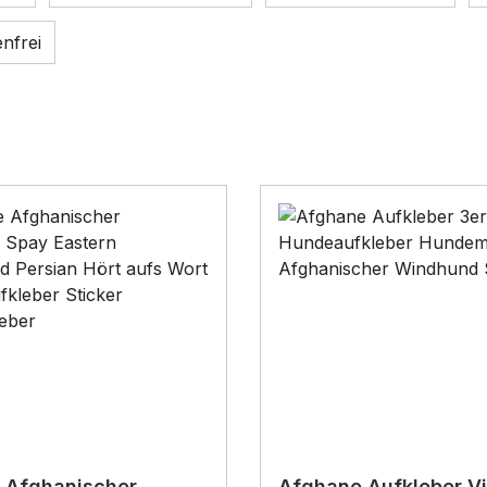
ügen: Versandkostenfrei
nfrei
 Afghanischer
Afghane Aufkleber V