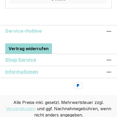
LIEBLINGSSWEATSHIRT. Unser BLACK
DOG Motiv auf unserem hochwertigen
SWEATSHIRT wird das perfekte Geschenk für
viele Anlässe. BELIEBTESTES MOTIV von
SIVIWONDER als Originelles Geschenk, für viele
Service-Hotline
Anlässe wie Vatertag, Geburtstag, oder
Weihnachten; auch für Kurzentschlossene Dank
schneller Lieferung. Copyright by Siviwonder.
Vertrag widerrufen
Die Grafik darf weder kopiert, vervielfältigt oder
verkauft werden.
Shop Service
Informationen
Alle Preise inkl. gesetzl. Mehrwertsteuer zzgl.
Versandkosten
und ggf. Nachnahmegebühren, wenn
nicht anders angegeben.