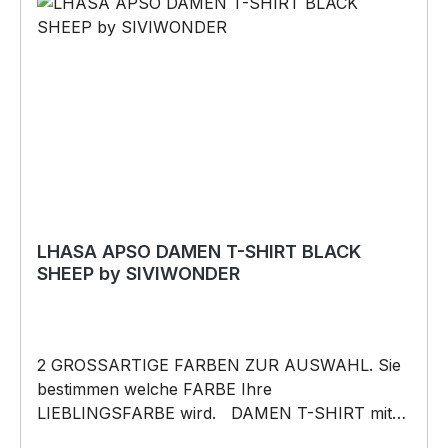
Weihnachten; auch für Kurzentschlossene Dank
schneller Lieferung. Copyright by Siviwonder.
Die Grafik darf weder kopiert, vervielfältigt oder
verkauft werden.
LHASA APSO DAMEN T-SHIRT BLACK
SHEEP by SIVIWONDER
2 GROSSARTIGE FARBEN ZUR AUSWAHL. Sie
bestimmen welche FARBE Ihre
LIEBLINGSFARBE wird. DAMEN T-SHIRT mit
unserem BLACK SHEEP WEIL ER ANDERS IST