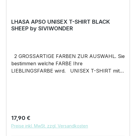
LHASA APSO UNISEX T-SHIRT BLACK
SHEEP by SIVIWONDER
2 GROSSARTIGE FARBEN ZUR AUSWAHL. Sie
bestimmen welche FARBE Ihre
LIEBLINGSFARBE wird. UNISEX T-SHIRT mit
unserem BLACK SHEEP WEIL ER ANDERS IST
Motiv Unisex Shirt: Unsere T-Shirts fallen wie
gewohnt aus – NICHT figurbetont und NICHT
tailliert. Am besten auch nochmal einen Blick auf
die Maßtabelle werfen 185g/m², 100%
ringgesponnene vorgeschrumpfte Baumwolle
Regulärer Preis:
17,90 €
Pflegehinweis: 40°C Maschinenwäsche Und
Preise inkl. MwSt. zzgl. Versandkosten
hier nochmal die Größentabelle DAS WIRD