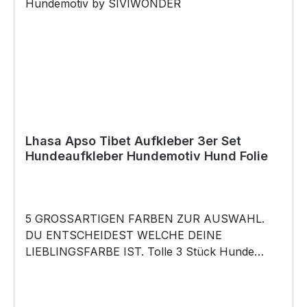
werden) BELIEBTESTES MOTIV von
SIVIWONDER als Originelles Geschenk, für viele
Anlässe wie Vatertag, Geburtstag, oder
Weihnachten; auch für Kurzentschlossene Dank
schneller Lieferung.
Lhasa Apso Tibet Aufkleber 3er Set
Hundeaufkleber Hundemotiv Hund Folie
5 GROSSARTIGEN FARBEN ZUR AUSWAHL.
DU ENTSCHEIDEST WELCHE DEINE
LIEBLINGSFARBE IST. Tolle 3 Stück Hunde
Aufkleber ♥ Hundemotiv - Lhasa Apso Tibet
Lhasa lion dog Dog - Hundeaufkleber - dieses
Hundemotiv bringt die Hunderasse aufs Auto …