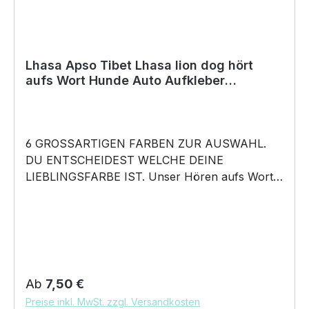
Lhasa Apso Tibet Lhasa lion dog hört
aufs Wort Hunde Auto Aufkleber
Autoaufkleber Hund Folie
6 GROSSARTIGEN FARBEN ZUR AUSWAHL.
DU ENTSCHEIDEST WELCHE DEINE
LIEBLINGSFARBE IST. Unser Hören aufs Wort –
Lhasa Apsos Tibet Lhasa Lion Dog - Hunde Auto
Aufkleber ist in 6 Farben erhältlich Größe 20cm,
30cm, 45cm, 60cm Breite wählbar unsere
Aufkleber sind: Waschanlagenfest Wetterfest
Witterungs- und schmutzfest farbecht
Hochleistungsfolie 7 Jahre Haltbarkeit
Regulärer Preis:
Ab
7,50 €
Lieferumfang: 1 Aufkleber mit Klebeanleitung
Preise inkl. MwSt. zzgl. Versandkosten
DAS WIRD DEIN NEUER