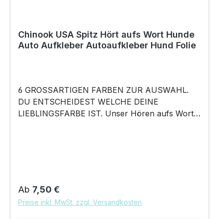
Chinook USA Spitz Hört aufs Wort Hunde
Auto Aufkleber Autoaufkleber Hund Folie
6 GROSSARTIGEN FARBEN ZUR AUSWAHL.
DU ENTSCHEIDEST WELCHE DEINE
LIEBLINGSFARBE IST. Unser Hören aufs Wort –
Chinook USA Spitz Schlittenhund Dog- Hunde
Auto Aufkleber ist in 6 Farben erhältlich Größe
20cm, 30cm, 45cm, 60cm Breite wählbar
unsere Aufkleber sind: Waschanlagenfest
Wetterfest Witterungs- und schmutzfest farbecht
Hochleistungsfolie 7 Jahre Haltbarkeit
Regulärer Preis:
Ab
7,50 €
Lieferumfang: 1 Aufkleber mit Klebeanleitung
Preise inkl. MwSt. zzgl. Versandkosten
DAS WIRD DEIN NEUER
LIEBLINGSAUFKLEBER. konturgeschnittener