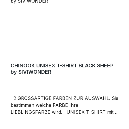
Vatertag, Geburtstag, oder Weihnachten; auch
für Kurzentschlossene Dank schneller Lieferung.
Copyright by Siviwonder. Die Grafik darf weder
kopiert, vervielfältigt oder verkauft werden.
CHINOOK UNISEX T-SHIRT BLACK SHEEP
by SIVIWONDER
2 GROSSARTIGE FARBEN ZUR AUSWAHL. Sie
bestimmen welche FARBE Ihre
LIEBLINGSFARBE wird. UNISEX T-SHIRT mit
unserem BLACK SHEEP WEIL ER ANDERS IST
Motiv Unisex Shirt: Unsere T-Shirts fallen wie