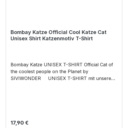
Bombay Katze Official Cool Katze Cat
Unisex Shirt Katzenmotiv T-Shirt
Bombay Katze UNISEX T-SHIRT Official Cat of
the coolest people on the Planet by
SIVIWONDER UNISEX T-SHIRT mit unserem
Official Cat Motiv Unisex Shirt: Unsere T-Shirts
fallen wie gewohnt aus – NICHT figurbetont und
NICHT tailliert. Am besten auch nochmal einen
Blick auf die Maßtabelle werfen 185g/m², 100%
ringgesponnene vorgeschrumpfte Baumwolle
Pflegehinweis: 40°C Maschinenwäsche Und
Regulärer Preis:
17,90 €
hier nochmal die Größentabelle DAS WIRD DEIN