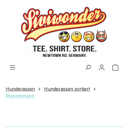
Zum Hauptinhalt springen
Ware
Hunderassen
Hunderassen sortiert
Maremmano