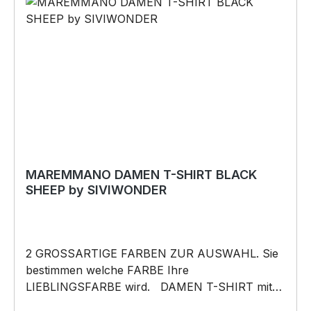
(Doppelseitiges Klebeband, Silikon,
Baukleber)•Schrauben / Kabelbinder
(Bohrungen können nachträglich angebracht
werden) BELIEBTESTES MOTIV von
SIVIWONDER als Originelles Geschenk, für viele
Anlässe wie Vatertag, Geburtstag, oder
Weihnachten; auch für Kurzentschlossene Dank
schneller Lieferung.
MAREMMANO DAMEN T-SHIRT BLACK
SHEEP by SIVIWONDER
2 GROSSARTIGE FARBEN ZUR AUSWAHL. Sie
bestimmen welche FARBE Ihre
LIEBLINGSFARBE wird. DAMEN T-SHIRT mit
unserem BLACK SHEEP WEIL ER ANDERS IST