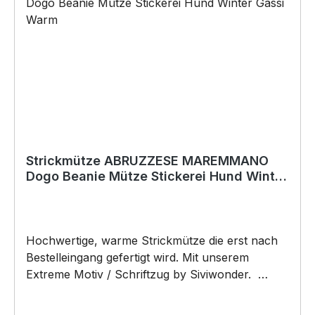
Vatertag, Geburtstag, oder Weihnachten; auch
für Kurzentschlossene Dank schneller Lieferung.
Copyright by Siviwonder. Die Grafik darf weder
kopiert, vervielfältigt oder verkauft werden.
Strickmütze ABRUZZESE MAREMMANO
Dogo Beanie Mütze Stickerei Hund Winter
Gassi Warm
Hochwertige, warme Strickmütze die erst nach
Bestelleingang gefertigt wird. Mit unserem
Extreme Motiv / Schriftzug by Siviwonder.
ABRUZZESE MAREMMANO Schäferhund. Wir
besticken deine Mütze direkt mit unseren