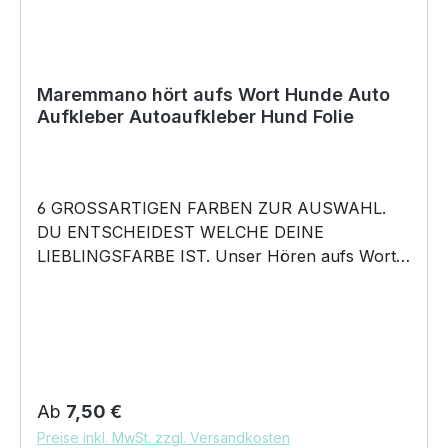
Maremmano hört aufs Wort Hunde Auto
Aufkleber Autoaufkleber Hund Folie
6 GROSSARTIGEN FARBEN ZUR AUSWAHL.
DU ENTSCHEIDEST WELCHE DEINE
LIEBLINGSFARBE IST. Unser Hören aufs Wort –
Maremmano - Hunde Auto Aufkleber ist in 6
Farben erhältlich Größe 20cm, 30cm, 45cm,
60cm Breite wählbar unsere Aufkleber sind:
Waschanlagenfest Wetterfest Witterungs- und
schmutzfest farbecht Hochleistungsfolie 7
Jahre Haltbarkeit Lieferumfang: 1 Aufkleber mit
Regulärer Preis:
Ab
7,50 €
Klebeanleitung DAS WIRD DEIN NEUER
Preise inkl. MwSt. zzgl. Versandkosten
LIEBLINGSAUFKLEBER. konturgeschnittener