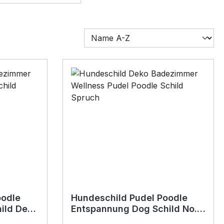
oodle
Hundeschild Pudel Poodle
ild Deko
Entspannung Dog Schild No.2
nder
Deko Badezimmer