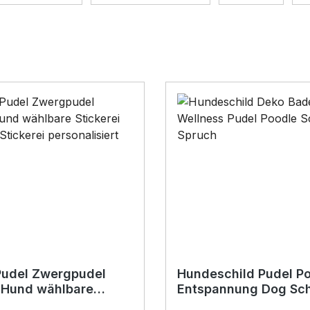
Pudel Zwergpudel
Hundeschild Pudel P
 Hund wählbare
Entspannung Dog Sch
i kuschelig Stickerei
Badezimmer Holzstä