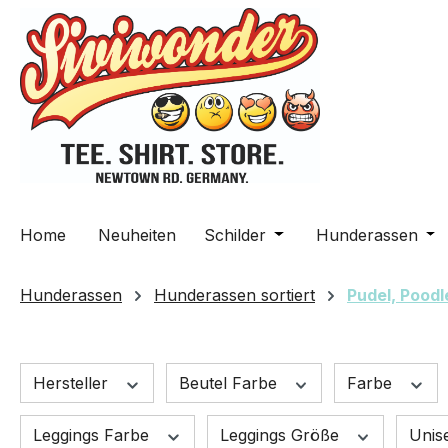
m Hauptinhalt springen
Zur Suche springen
Zur Hauptnavigation springen
Home
Neuheiten
Schilder
Öffne oder Schließe da
Hunderassen
Öff
Hunderassen
Hunderassen sortiert
Pudel, Poodl
Hersteller
Beutel Farbe
Farbe
Leggings Farbe
Leggings Größe
Unis