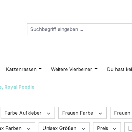
s Dropdown der Kategorie Schilder
ne oder Schließe das Dropdown der Kategorie Hunderass
Katzenrassen
Öffne oder Schließe das Dropdown der K
Weitere Vierbeiner
Öffne oder Schli
Du hast ke
e, Royal Poodle
Farbe Aufkleber
Frauen Farbe
Frauen
ex Farben
Unisex Größen
Preis