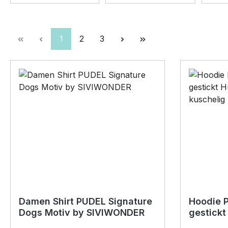
Seite
Seite
Seite
1
2
3
Damen Shirt PUDEL Signature
Hoodie 
Dogs Motiv by SIVIWONDER
gestickt
Stickere