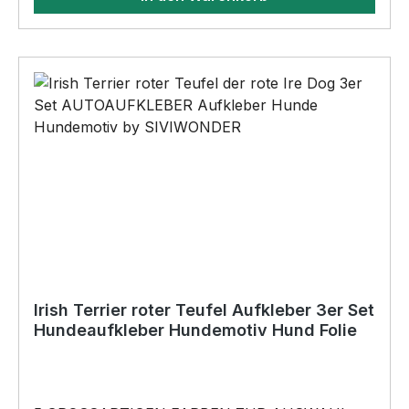
SIVIWONDER als Originelles Geschenk, für viele
Anlässe wie Vatertag, Geburtstag, oder
Weihnachten; auch für Kurzentschlossene Dank
schneller Lieferung.
Irish Terrier roter Teufel Aufkleber 3er Set
Hundeaufkleber Hundemotiv Hund Folie