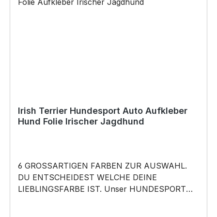
Baukleber)•Schrauben / Kabelbinder
(Bohrungen können nachträglich angebracht
werden) BELIEBTESTES MOTIV von
SIVIWONDER als Originelles Geschenk, für viele
Anlässe wie Vatertag, Geburtstag, oder
Weihnachten; auch für Kurzentschlossene Dank
schneller Lieferung.
Irish Terrier Hundesport Auto Aufkleber
Hund Folie Irischer Jagdhund
6 GROSSARTIGEN FARBEN ZUR AUSWAHL.
DU ENTSCHEIDEST WELCHE DEINE
LIEBLINGSFARBE IST. Unser HUNDESPORT
RASSE Aufkleber ist in 6 Farben erhältlich
Größe 20cm, 30cm,45cm,60cm, 80cm oder