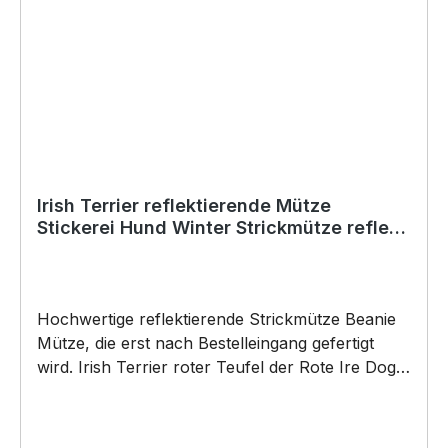
Gürtel Tasche passend zum nächsten
Hundetraining oder Gassigang. BELIEBTESTES
MOTIV von SIVIWONDER als Originelles
Geschenk, für viele Anlässe wie Vatertag,
Geburtstag, oder Weihnachten; auch für
Kurzentschlossene Dank schneller Lieferung.
Copyright by Siviwonder. Die Grafik darf weder
kopiert, vervielfältigt oder verkauft werden.
Irish Terrier reflektierende Mütze
Stickerei Hund Winter Strickmütze reflex
Beanie warm
Hochwertige reflektierende Strickmütze Beanie
Mütze, die erst nach Bestelleingang gefertigt
wird. Irish Terrier roter Teufel der Rote Ire Dog
reflective Stickmütze by SIVIWONDER Wir
besticken deine Mütze direkt unseren modernen
Stickmaschinen. Die Reflex Mütze ist mollig