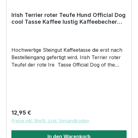
Irish Terrier roter Teufe Hund Official Dog
cool Tasse Kaffee lustig Kaffeebecher
happy Design
Hochwertige Steingut Kaffeetasse die erst nach
Bestelleingang gefertigt wird. Irish Terrier roter
Teufel der rote Ire Tasse Official Dog of the
coolest people on the Planet by SIVIWONDER
375ml Füllvolumen Maße: Höhe 96mm, Ø 80mm,
ca. 320g Henkel und Rand farbig brilliant
glänzender Aufdruck spülmaschinenfest für alle
begeisterten Kaffeetrinker DAS WIRD DEINE
NEUE LIEBLINGSTASSE. UnserOfficial
Regulärer Preis:
12,95 €
Dog Motiv auf unsere hochwertigen Steingut
Preise inkl. MwSt. zzgl. Versandkosten
Keramik Tassen wird das perfekte Geschenk für
viele Anlässe. BELIEBTESTES MOTIV von
In den Warenkorb