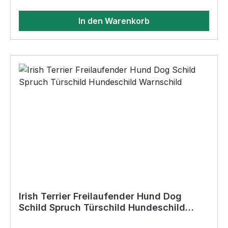
14cm x 0,3cm•Ecken nicht gerundet•keine
In den Warenkorb
Bohrungen•Für den Innen- und
AußenbereichAnbringungsmöglichkeiten (nicht
im Lieferumfang enthalten):•Kleben
(Doppelseitiges Klebeband, Silikon,
Baukleber)•Schrauben / Kabelbinder
(Bohrungen können nachträglich angebracht
werden) BELIEBTESTES MOTIV von
SIVIWONDER als Originelles Geschenk, für viele
Anlässe wie Vatertag, Geburtstag, oder
Weihnachten; auch für Kurzentschlossene Dank
schneller Lieferung.
Irish Terrier Freilaufender Hund Dog
Schild Spruch Türschild Hundeschild
Warnschild