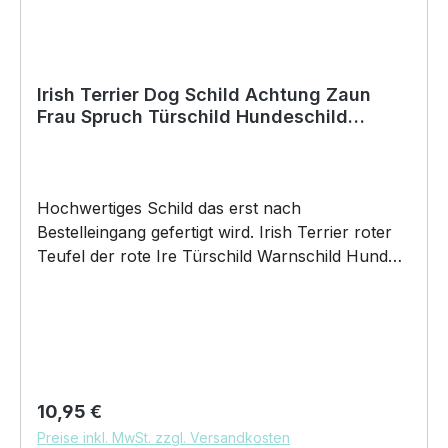
Irish Terrier Dog Schild Achtung Zaun
Frau Spruch Türschild Hundeschild
Warnschild Fun
Hochwertiges Schild das erst nach
Bestelleingang gefertigt wird. Irish Terrier roter
Teufel der rote Ire Türschild Warnschild Hund
Schild by SIVIWONDER Hochwertige Alu
Verbundplatte in den Maßen 20cm x 14cm x
0,3cm, bedruckt Wir bedrucken das Schild direkt
mit ECO-UV-Tinten in CMYK dadurch ist die
Aluverbundplatte sowohl für den Innen- als
auch für den Außenbereich bestens
Regulärer Preis:
10,95 €
geeignet.Material / Verarbeitung / Einsatzgebiete
Preise inkl. MwSt. zzgl. Versandkosten
und Verwendung•Aluverbundplatte 20cm x