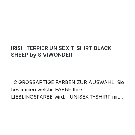
Anlässe wie Vatertag, Geburtstag, oder
Weihnachten; auch für Kurzentschlossene Dank
schneller Lieferung.
IRISH TERRIER UNISEX T-SHIRT BLACK
SHEEP by SIVIWONDER
2 GROSSARTIGE FARBEN ZUR AUSWAHL. Sie
bestimmen welche FARBE Ihre
LIEBLINGSFARBE wird. UNISEX T-SHIRT mit
unserem BLACK SHEEP WEIL ER ANDERS IST
Motiv Unisex Shirt: Unsere T-Shirts fallen wie
gewohnt aus – NICHT figurbetont und NICHT
tailliert. Am besten auch nochmal einen Blick auf
die Maßtabelle werfen 185g/m², 100%