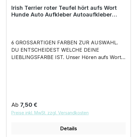
darf weder kopiert, vervielfältigt oder verkauft
Irish Terrier roter Teufel hört aufs Wort
Hunde Auto Aufkleber Autoaufkleber
werden.
Hund Folie
6 GROSSARTIGEN FARBEN ZUR AUSWAHL.
DU ENTSCHEIDEST WELCHE DEINE
LIEBLINGSFARBE IST. Unser Hören aufs Wort –
Irish Terrier Roter Teufel der Rote Ire - Hunde
Auto Aufkleber ist in 6 Farben erhältlich Größe
20cm, 30cm, 45cm, 60cm Breite wählbar
unsere Aufkleber sind: Waschanlagenfest
Wetterfest Witterungs- und schmutzfest farbecht
Hochleistungsfolie 7 Jahre Haltbarkeit
Regulärer Preis:
Ab
7,50 €
Lieferumfang: 1 Aufkleber mit Klebeanleitung
Preise inkl. MwSt. zzgl. Versandkosten
DAS WIRD DEIN NEUER
LIEBLINGSAUFKLEBER. konturgeschnittener
Details
Sprüche Aufkleber mit tollem Hundemotiv so