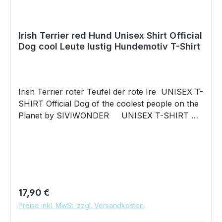
nur auf die Scheibe zu kleben. Für die
Verklebung empfehlen wir eine Temperatur von
15°C – 25°C. Copyright by Siviwonder. Die
Irish Terrier red Hund Unisex Shirt Official
Dog cool Leute lustig Hundemotiv T-Shirt
Grafik darf weder kopiert, vervielfältigt oder
verkauft werden.
Irish Terrier roter Teufel der rote Ire UNISEX T-
SHIRT Official Dog of the coolest people on the
Planet by SIVIWONDER UNISEX T-SHIRT mit
unserem Official Dog Motiv Unisex Shirt: Unsere
T-Shirts fallen wie gewohnt aus – NICHT
figurbetont und NICHT tailliert. Am besten auch
nochmal einen Blick auf die Maßtabelle werfen
185g/m², 100% ringgesponnene
vorgeschrumpfte Baumwolle Pflegehinweis:
Regulärer Preis:
17,90 €
40°C Maschinenwäsche Und hier nochmal die
Preise inkl. MwSt. zzgl. Versandkosten
Größentabelle DAS WIRD DEIN NEUES