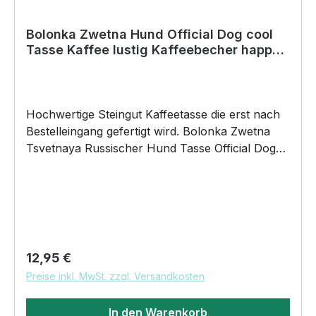
Bolonka Zwetna Hund Official Dog cool
Tasse Kaffee lustig Kaffeebecher happy
Design Becher
Hochwertige Steingut Kaffeetasse die erst nach
Bestelleingang gefertigt wird. Bolonka Zwetna
Tsvetnaya Russischer Hund Tasse Official Dog
of the coolest people on the Planet by
SIVIWONDER 375ml Füllvolumen Maße: Höhe
96mm, Ø 80mm, ca. 320g Henkel und Rand
farbig brilliant glänzender Aufdruck
spülmaschinenfest für alle begeisterten
Kaffeetrinker DAS WIRD DEINE NEUE
Regulärer Preis:
12,95 €
LIEBLINGSTASSE. UnserOfficial Dog Motiv auf
Preise inkl. MwSt. zzgl. Versandkosten
unsere hochwertigen Steingut Keramik Tassen
wird das perfekte Geschenk für viele Anlässe.
In den Warenkorb