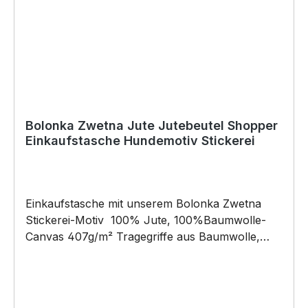
Die Grafik darf weder kopiert, vervielfältigt oder
verkauft werden.
Bolonka Zwetna Jute Jutebeutel Shopper
Einkaufstasche Hundemotiv Stickerei
Einkaufstasche mit unserem Bolonka Zwetna
Stickerei-Motiv 100% Jute, 100%Baumwolle-
Canvas 407g/m² Tragegriffe aus Baumwolle,
Grifflänge: 59cm der coole Beutel hat die Maße:
24x41x13cm – 13l Fassungsvermögen
Pflegehinweis: 40°C Maschinenwäsche Unsere
Jute is ne Gute!100% Umwelfreundlich - sag