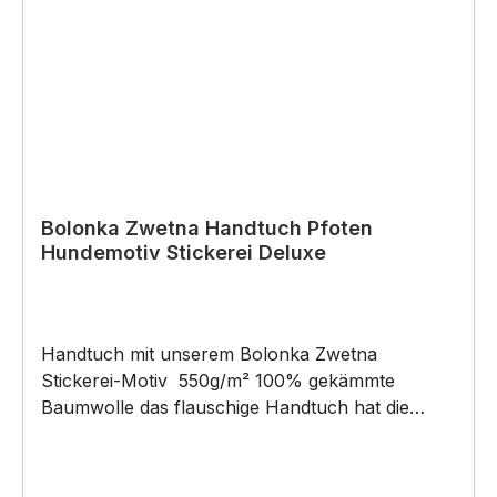
werden) BELIEBTESTES MOTIV von
SIVIWONDER als Originelles Geschenk, für viele
Anlässe wie Vatertag, Geburtstag, oder
Weihnachten; auch für Kurzentschlossene Dank
schneller Lieferung.
Bolonka Zwetna Handtuch Pfoten
Hundemotiv Stickerei Deluxe
Handtuch mit unserem Bolonka Zwetna
Stickerei-Motiv 550g/m² 100% gekämmte
Baumwolle das flauschige Handtuch hat die
Maße: 50x100cm Schlaufe zum Aufhängen
Pflegehinweis: 60°C Maschinenwäsche Unser
Handtuch eignet sich für alle Pfoten!100%