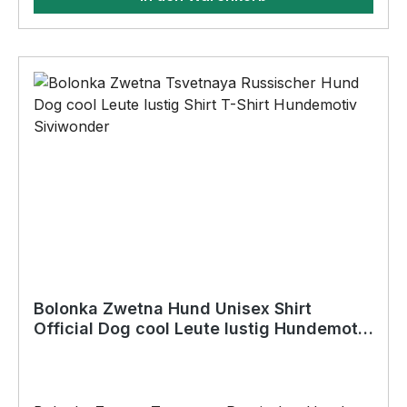
BELIEBTESTES MOTIV von SIVIWONDER als
Originelles Geschenk, für viele Anlässe wie
Vatertag, Geburtstag, oder Weihnachten; auch
für Kurzentschlossene Dank schneller Lieferung.
Bolonka Zwetna Hund Unisex Shirt
Official Dog cool Leute lustig Hundemotiv
T-Shirt Russland