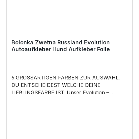
Bolonka Zwetna Russland Evolution
Autoaufkleber Hund Aufkleber Folie
6 GROSSARTIGEN FARBEN ZUR AUSWAHL.
DU ENTSCHEIDEST WELCHE DEINE
LIEBLINGSFARBE IST. Unser Evolution –
Bolonka Zwetna Russland Bichon Tsvetnaya -
Hunde Auto Aufkleber ist in 6 Farben erhältlich
Größe 20cm, 30cm, 45cm, 60cm Breite wählbar
unsere Aufkleber sind: Waschanlagenfest
Wetterfest Witterungs- und schmutzfest farbecht
Hochleistungsfolie 7 Jahre Haltbarkeit