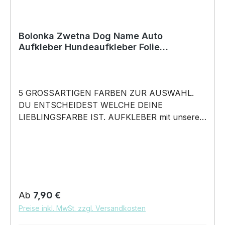
Bolonka Zwetna Dog Name Auto
Aufkleber Hundeaufkleber Folie
Tsvetnaya
5 GROSSARTIGEN FARBEN ZUR AUSWAHL.
DU ENTSCHEIDEST WELCHE DEINE
LIEBLINGSFARBE IST. AUFKLEBER mit unserem
Dog Name Bolonka Zwetna Motiv - Tsvetnaya
Russischer Hund - in 5 Farben erhältlich Größe
20cm, 30cm oder 45cm wählbar unsere
Aufkleber sind: Waschanlagenfest Wetterfest
Witterungs- und schmutzfest kratzfest farbecht
Hochleistungsfolie 7 Jahre Haltbarkeit
Regulärer Preis:
Ab
7,90 €
Lieferumfang: 1 Aufkleber mit Klebeanleitung
Preise inkl. MwSt. zzgl. Versandkosten
DAS WIRD DEIN NEUER