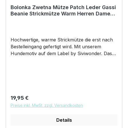
Bolonka Zwetna Mütze Patch Leder Gassi
Beanie Strickmütze Warm Herren Damen
Hund
Hochwertige, warme Strickmütze die erst nach
Bestelleingang gefertigt wird. Mit unserem
Hundemotiv auf dem Label by Siviwonder. Das
neue Must-Have Beanie besteht aus 100%
Polyacryl, und ist super weich. Die Mütze bringt
den ultimativen Trend wieder auf den Kopf. Dazu
wird das Kunstleder Label mit einem Hundemotiv
gelasert und es erscheint in silber. "Bolonka
Zwetna Tsvetnaya Russischer Hund"
Regulärer Preis:
19,95 €
Hundemütze Gassimütze, Mütze zum Gassi
Preise inkl. MwSt. zzgl. Versandkosten
gehen. Wenn Sie nach einer schönen
Wintermütze suchen, die nicht nur Ihre Ohren
Details
wärmt, sondern auch ein Statement abgibt, dann