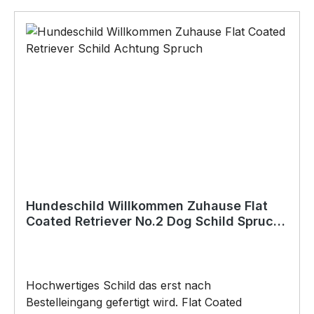
sie dies bitte in der Kaufabwicklung an)•Für den
Innen- und
AußenbereichAnbringungsmöglichkeiten (nicht
im Lieferumfang enthalten):•Kleben
(Doppelseitiges Klebeband, Silikon,
Baukleber)•Schrauben / Kabelbinder
(Bohrungen können nachträglich angebracht
werden) BELIEBTESTES MOTIV von
SIVIWONDER und PixieHawkGraphics als
Originelles Geschenk, für viele Anlässe wie
Vatertag, Geburtstag, oder Weihnachten; auch
für Kurzentschlossene Dank schneller Lieferung.
Hundeschild Willkommen Zuhause Flat
Coated Retriever No.2 Dog Schild Spruch
Türschild Warnschild
Hochwertiges Schild das erst nach
Bestelleingang gefertigt wird. Flat Coated