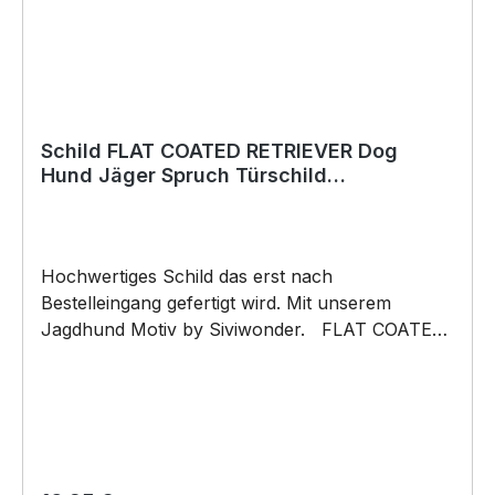
werden) BELIEBTESTES MOTIV von
SIVIWONDER und PixieHawkGraphics als
Originelles Geschenk, für viele Anlässe wie
Vatertag, Geburtstag, oder Weihnachten; auch
für Kurzentschlossene Dank schneller Lieferung.
Schild FLAT COATED RETRIEVER Dog
Hund Jäger Spruch Türschild
Hundeschild Jagd Jagdhund
Hochwertiges Schild das erst nach
Bestelleingang gefertigt wird. Mit unserem
Jagdhund Motiv by Siviwonder. FLAT COATED
RETRIEVER Flattie Flatte Flat Coated Flatcoat der
glatthaarige Retriever. "Leg dich Niemals mit
einem Jäger an, mein Hund kennt Plätze an
denen Dich Keiner findet.", passend für jedes
Mensch - Jagdhund Team, mit unserem
stylischen Motiv und genialen Spruch bedruckt.