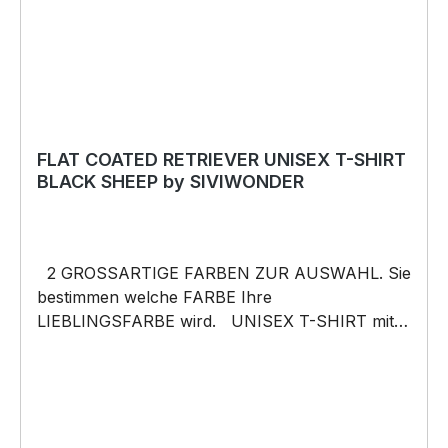
schneller Lieferung. Copyright by Siviwonder.
Die Grafik darf weder kopiert, vervielfältigt oder
verkauft werden.
FLAT COATED RETRIEVER UNISEX T-SHIRT
BLACK SHEEP by SIVIWONDER
2 GROSSARTIGE FARBEN ZUR AUSWAHL. Sie
bestimmen welche FARBE Ihre
LIEBLINGSFARBE wird. UNISEX T-SHIRT mit
unserem BLACK SHEEP WEIL ER ANDERS IST
Motiv Unisex Shirt: Unsere T-Shirts fallen wie
gewohnt aus – NICHT figurbetont und NICHT
tailliert. Am besten auch nochmal einen Blick auf
die Maßtabelle werfen 185g/m², 100%