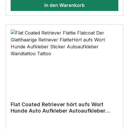
14cm x 0,3cm•Ecken nicht gerundet•keine
In den Warenkorb
Bohrungen•Für den Innen- und
AußenbereichAnbringungsmöglichkeiten (nicht
im Lieferumfang enthalten):•Kleben
(Doppelseitiges Klebeband, Silikon,
Baukleber)•Schrauben / Kabelbinder
(Bohrungen können nachträglich angebracht
werden) BELIEBTESTES MOTIV von
SIVIWONDER als Originelles Geschenk, für viele
Anlässe wie Vatertag, Geburtstag, oder
Weihnachten; auch für Kurzentschlossene Dank
schneller Lieferung.
Flat Coated Retriever hört aufs Wort
Hunde Auto Aufkleber Autoaufkleber
Hund Folie