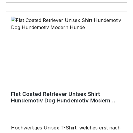
Bohrungen•Für den Innen- und
AußenbereichAnbringungsmöglichkeiten (nicht
im Lieferumfang enthalten):•Kleben
(Doppelseitiges Klebeband, Silikon,
Baukleber)•Schrauben / Kabelbinder
(Bohrungen können nachträglich angebracht
werden) BELIEBTESTES MOTIV von
SIVIWONDER als Originelles Geschenk, für viele
Anlässe wie Vatertag, Geburtstag, oder
Weihnachten; auch für Kurzentschlossene Dank
schneller Lieferung.
Flat Coated Retriever Unisex Shirt
Hundemotiv Dog Hundemotiv Modern
Hunde
Hochwertiges Unisex T-Shirt, welches erst nach