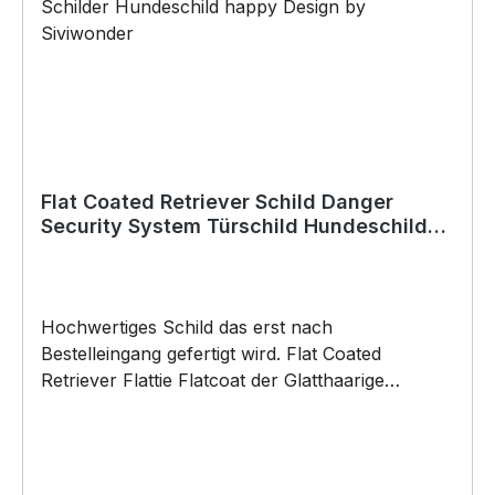
Flat Coated Retriever Schild Danger
Security System Türschild Hundeschild
Warnschild Schild Hund
Hochwertiges Schild das erst nach
Bestelleingang gefertigt wird. Flat Coated
Retriever Flattie Flatcoat der Glatthaarige
Retriever Flatte Dog Türschild Warnschild
Hundeschild Schild by SIVIWONDER
Hochwertige Alu Verbundplatte in den Maßen
20cm x 14cm x 0,3cm, bedruckt Wir bedrucken