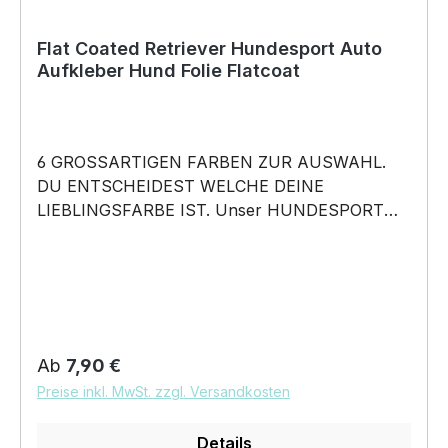
Flat Coated Retriever Hundesport Auto
Aufkleber Hund Folie Flatcoat
6 GROSSARTIGEN FARBEN ZUR AUSWAHL.
DU ENTSCHEIDEST WELCHE DEINE
LIEBLINGSFARBE IST. Unser HUNDESPORT
RASSE Aufkleber ist in 6 Farben erhältlich
Größe 20cm, 30cm,45cm,60cm, 80cm oder
100cm wählbar unsere Aufkleber sind:
Waschanlagenfest Wetterfest Witterungs- und
schmutzfest farbecht Hochleistungsfolie 7
Jahre Haltbarkeit Lieferumfang: 1 Aufkleber mit
Regulärer Preis:
Ab
7,90 €
Klebeanleitung DAS WIRD DEIN NEUER
Preise inkl. MwSt. zzgl. Versandkosten
LIEBLINGSAUFKLEBER. Unser HUNDESPORT
RASSE Motiv AUFKLEBER wird das perfekte
Details