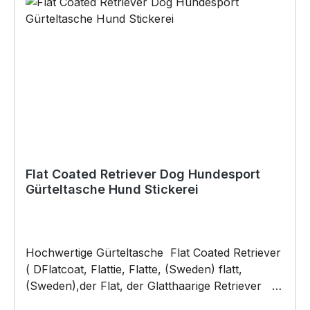
Originelles Geschenk, für viele Anlässe wie
Vatertag, Geburtstag, oder Weihnachten; auch
für Kurzentschlossene Dank schneller Lieferung.
Copyright by Siviwonder. Die Grafik darf weder
kopiert, vervielfältigt oder verkauft werden.
Flat Coated Retriever Dog Hundesport
Gürteltasche Hund Stickerei
Hochwertige Gürteltasche Flat Coated Retriever
( DFlatcoat, Flattie, Flatte, (Sweden) flatt,
(Sweden),der Flat, der Glatthaarige Retriever )
die erst nach Bestelleingang gefertigt wird. Wenn