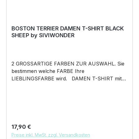
BOSTON TERRIER DAMEN T-SHIRT BLACK
SHEEP by SIVIWONDER
2 GROSSARTIGE FARBEN ZUR AUSWAHL. Sie
bestimmen welche FARBE Ihre
LIEBLINGSFARBE wird. DAMEN T-SHIRT mit
unserem BLACK SHEEP WEIL ER ANDERS IST
Motiv DAMEN Shirt: Unsere T-Shirts fallen wie
gewohnt aus – figurbetont und tailliert
geschnitten. Am besten auch nochmal einen
Blick auf die Maßtabelle werfen 160g/m², 100%
ringgesponnene Baumwolle, Single Jersey
Regulärer Preis:
17,90 €
Pflegehinweis: 40°C Maschinenwäsche Und
Preise inkl. MwSt. zzgl. Versandkosten
hier nochmal die Größentabelle DAS WIRD