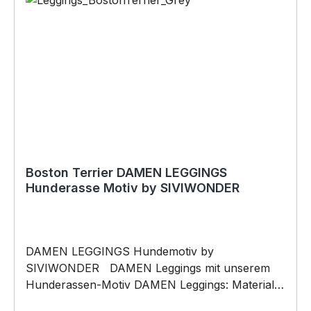
Originelles Geschenk, für viele Anlässe wie
Vatertag, Geburtstag, oder Weihnachten; auch
für Kurzentschlossene Dank schneller Lieferung.
Copyright by Siviwonder. Die Grafik darf weder
kopiert, vervielfältigt oder verkauft werden.
Boston Terrier DAMEN LEGGINGS
Hunderasse Motiv by SIVIWONDER
DAMEN LEGGINGS Hundemotiv by
SIVIWONDER DAMEN Leggings mit unserem
Hunderassen-Motiv DAMEN Leggings: Material
besteht aus 95% Baumwolle und 5% Elasthan