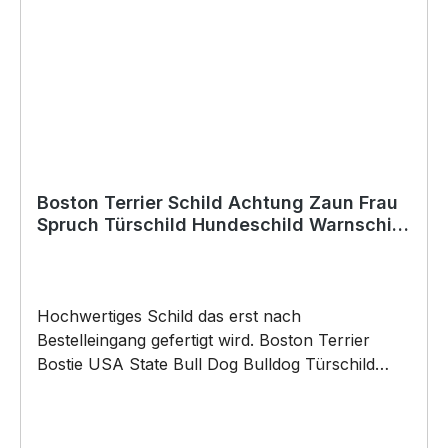
schneller Lieferung.
Boston Terrier Schild Achtung Zaun Frau
Spruch Türschild Hundeschild Warnschild
Fun
Hochwertiges Schild das erst nach
Bestelleingang gefertigt wird. Boston Terrier
Bostie USA State Bull Dog Bulldog Türschild
Warnschild Hund Schild by SIVIWONDER
Hochwertige Alu Verbundplatte in den Maßen
20cm x 14cm x 0,3cm, bedruckt Wir bedrucken