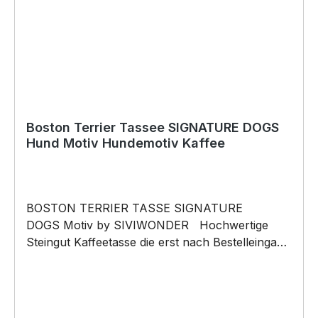
Die Grafik darf weder kopiert, vervielfältigt oder
verkauft werden.
Boston Terrier Tassee SIGNATURE DOGS
Hund Motiv Hundemotiv Kaffee
BOSTON TERRIER TASSE SIGNATURE
DOGS Motiv by SIVIWONDER Hochwertige
Steingut Kaffeetasse die erst nach Bestelleingang
gefertigt wird. Kaffeetasse mit unseren
SIGNATURE DOGS Motiv 375ml Füllvolumen
Maße: Höhe 96mm, Ø 80mm, ca. 320g Henkel
und Rand farbig brilliant glänzender Aufdruck