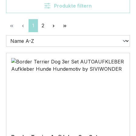
Produkte filtern
Seite
Seite
1
2