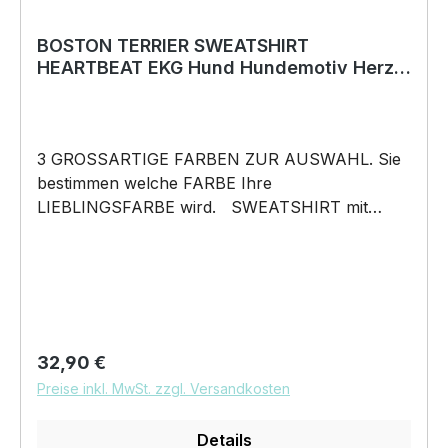
BOSTON TERRIER SWEATSHIRT
HEARTBEAT EKG Hund Hundemotiv Herz
Hoodie
3 GROSSARTIGE FARBEN ZUR AUSWAHL. Sie
bestimmen welche FARBE Ihre
LIEBLINGSFARBE wird. SWEATSHIRT mit
unserem HEARTBEAT Mein HERZ schlägt Motiv
SWEATSHIRT: Unsere SWEATSHIRTS fallen
wie gewohnt aus – NICHT figurbetont und
NICHT tailliert. Am besten auch nochmal einen
Blick auf die Maßtabelle werfen 280g/m², 80%
Baumwolle 20% Polyester Das Sweatshirt wird
Regulärer Preis:
32,90 €
mit einem tollem flauschigen Flockdruck veredelt
Preise inkl. MwSt. zzgl. Versandkosten
Pflegehinweis: 40°C Maschinenwäsche Und
hier nochmal die Größentabelle DAS WIRD
Details
DEIN NEUES LIEBLINGSSWEATSHIRT. Unser