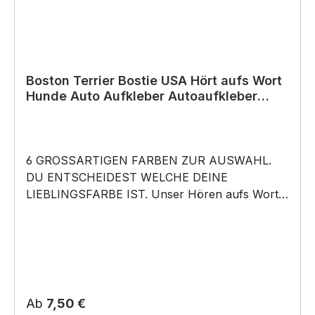
Weihnachten; auch für Kurzentschlossene Dank
schneller Lieferung.
Boston Terrier Bostie USA Hört aufs Wort
Hunde Auto Aufkleber Autoaufkleber
Hund Folie
6 GROSSARTIGEN FARBEN ZUR AUSWAHL.
DU ENTSCHEIDEST WELCHE DEINE
LIEBLINGSFARBE IST. Unser Hören aufs Wort –
Boston Terrier Bostie USA State Bull Dog
Bulldog Dog- Hunde Auto Aufkleber ist in 6
Farben erhältlich Größe 20cm, 30cm, 45cm,
60cm Breite wählbar unsere Aufkleber sind:
Waschanlagenfest Wetterfest Witterungs- und
schmutzfest farbecht Hochleistungsfolie 7
Regulärer Preis:
Ab
7,50 €
Jahre Haltbarkeit Lieferumfang: 1 Aufkleber mit