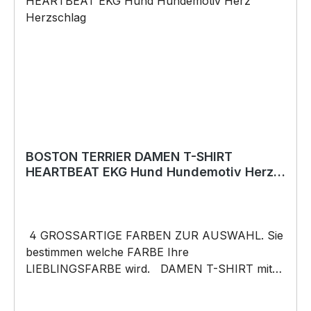
Anlässe wie Vatertag, Geburtstag, oder
Weihnachten; auch für Kurzentschlossene Dank
schneller Lieferung. Copyright by Siviwonder.
Die Grafik darf weder kopiert, vervielfältigt oder
verkauft werden.
BOSTON TERRIER DAMEN T-SHIRT
HEARTBEAT EKG Hund Hundemotiv Herz
Herzschlag
4 GROSSARTIGE FARBEN ZUR AUSWAHL. Sie
bestimmen welche FARBE Ihre
LIEBLINGSFARBE wird. DAMEN T-SHIRT mit
unserem HEARTBEAT Mein HERZ schlägt Motiv
DAMENShirt: Unsere T-Shirts fallen wie