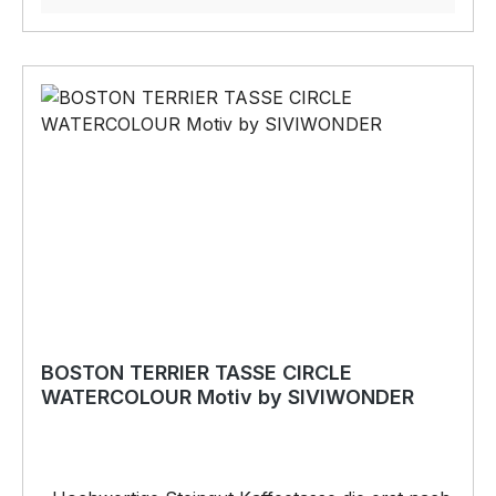
HEARTBEAT Mein HERZ schlägt Motiv auf
unserem hochwertigen SWEATSHIRT wird das
perfekte Geschenk für viele Anlässe.
BELIEBTESTES MOTIV von SIVIWONDER als
Originelles Geschenk, für viele Anlässe wie
Vatertag, Geburtstag, oder Weihnachten; auch
für Kurzentschlossene Dank schneller Lieferung.
Copyright by Siviwonder. Die Grafik darf weder
kopiert, vervielfältigt oder verkauft werden.
BOSTON TERRIER TASSE CIRCLE
WATERCOLOUR Motiv by SIVIWONDER