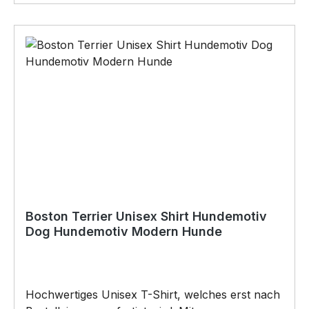
Vatertag, Geburtstag, oder Weihnachten; auch
für Kurzentschlossene Dank schneller Lieferung.
Copyright by Siviwonder. Die Grafik darf weder
kopiert, vervielfältigt oder verkauft werden.
Boston Terrier Unisex Shirt Hundemotiv
Dog Hundemotiv Modern Hunde
Hochwertiges Unisex T-Shirt, welches erst nach