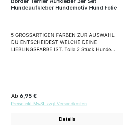
Border Terrier Aufkleber 3er Set
Hundeaufkleber Hundemotiv Hund Folie
5 GROSSARTIGEN FARBEN ZUR AUSWAHL.
DU ENTSCHEIDEST WELCHE DEINE
LIEBLINGSFARBE IST. Tolle 3 Stück Hunde
Aufkleber ♥ Hundemotiv - Border Terrier Hund
- Hundeaufkleber - dieses Hundemotiv bringt die
Hunderasse aufs Auto … für alle Herrchen
Frauchen Hundefreunde und Hundebesitzer • 3
konturgeschnittene Aufkleber mit tollem
Hundemotiven. in 5 Farben erhältlich
Regulärer Preis:
Ab
6,95 €
Aufkleber Größe 10cm - 20cm oder 30cm Breite
Preise inkl. MwSt. zzgl. Versandkosten
wählbar unsere Aufkleber sind:
Waschanlagenfest Wetterfest Witterungs- und
Details
schmutzfest kratzfest farbecht
Hochleistungsfolie 7 Jahre Haltbarkeit