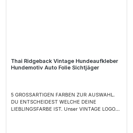
für Kurzentschlossene Dank schneller Lieferung.
Copyright by Siviwonder. Die Grafik darf weder
kopiert, vervielfältigt oder verkauft werden.
Thai Ridgeback Vintage Hundeaufkleber
Hundemotiv Auto Folie Sichtjäger
5 GROSSARTIGEN FARBEN ZUR AUSWAHL.
DU ENTSCHEIDEST WELCHE DEINE
LIEBLINGSFARBE IST. Unser VINTAGE LOGO
What happens in the Park, stays in the Park
Aufkleber ist in 5 Farben erhältlich Größe
20cm, 30cm oder 45cm wählbar unsere