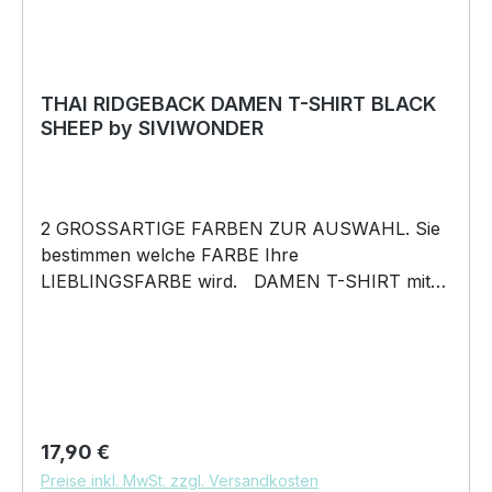
THAI RIDGEBACK DAMEN T-SHIRT BLACK
SHEEP by SIVIWONDER
2 GROSSARTIGE FARBEN ZUR AUSWAHL. Sie
bestimmen welche FARBE Ihre
LIEBLINGSFARBE wird. DAMEN T-SHIRT mit
unserem BLACK SHEEP WEIL ER ANDERS IST
Motiv DAMEN Shirt: Unsere T-Shirts fallen wie
gewohnt aus – figurbetont und tailliert
geschnitten. Am besten auch nochmal einen
Blick auf die Maßtabelle werfen 160g/m², 100%
ringgesponnene Baumwolle, Single Jersey
Regulärer Preis:
17,90 €
Pflegehinweis: 40°C Maschinenwäsche Und
Preise inkl. MwSt. zzgl. Versandkosten
hier nochmal die Größentabelle DAS WIRD