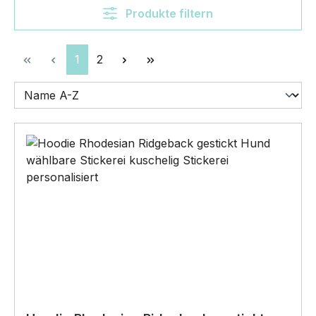
Produkte filtern
Seite
Seite
1
2