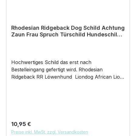
Rhodesian Ridgeback Dog Schild Achtung
Zaun Frau Spruch Türschild Hundeschild
Warnschild Fun
Hochwertiges Schild das erst nach
Bestelleingang gefertigt wird. Rhodesian
Ridgeback RR Löwenhund Liondog African Lion
Boy Girl Türschild Warnschild Hund Schild by
SIVIWONDER Hochwertige Alu Verbundplatte in
den Maßen 20cm x 14cm x 0,3cm, bedruckt Wir
bedrucken das Schild direkt mit ECO-UV-Tinten
in CMYK dadurch ist die Aluverbundplatte
sowohl für den Innen- als auch für den
Regulärer Preis:
10,95 €
Außenbereich bestens geeignet.Material /
Preise inkl. MwSt. zzgl. Versandkosten
Verarbeitung / Einsatzgebiete und