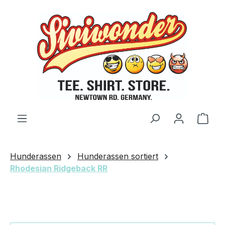
Zum Hauptinhalt springen
Ware
Hunderassen
Hunderassen sortiert
Rhodesian Ridgeback RR