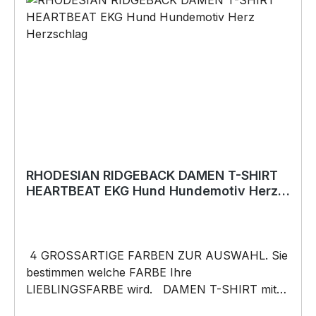
Originelles Geschenk, für viele Anlässe wie
Vatertag, Geburtstag, oder Weihnachten; auch
für Kurzentschlossene Dank schneller Lieferung.
Copyright by Siviwonder. Die Grafik darf weder
kopiert, vervielfältigt oder verkauft werden.
RHODESIAN RIDGEBACK DAMEN T-SHIRT
HEARTBEAT EKG Hund Hundemotiv Herz
Herzschlag
4 GROSSARTIGE FARBEN ZUR AUSWAHL. Sie
bestimmen welche FARBE Ihre
LIEBLINGSFARBE wird. DAMEN T-SHIRT mit
unserem HEARTBEAT Mein HERZ schlägt Motiv