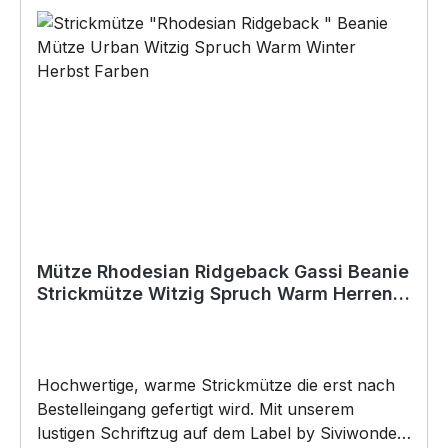
und AußenbereichAnbringungsmöglichkeiten
(nicht im Lieferumfang enthalten):•Kleben
(Doppelseitiges Klebeband, Silikon,
Baukleber)•Schrauben / Kabelbinder
(Bohrungen können nachträglich angebracht
werden) BELIEBTESTES MOTIV von
SIVIWONDER und PixieHawkGraphics als
Originelles Geschenk, für viele Anlässe wie
Vatertag, Geburtstag, oder Weihnachten; auch
für Kurzentschlossene Dank schneller Lieferung.
Mütze Rhodesian Ridgeback Gassi Beanie
Strickmütze Witzig Spruch Warm Herren
Damen Herbst Hund
Hochwertige, warme Strickmütze die erst nach
Bestelleingang gefertigt wird. Mit unserem
lustigen Schriftzug auf dem Label by Siviwonder.